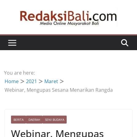
Skip
to
content
You are here:
Home
2021
Maret
Webinar, Mengupas Sesana Menarikan Rangda
BERITA
DAERAH
SENI BUDAYA
Webinar, Mengupas