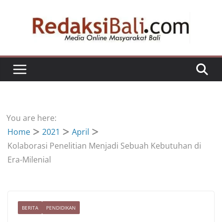
Skip
to
content
You are here:
Home
2021
April
Kolaborasi Penelitian Menjadi Sebuah Kebutuhan di
Era-Milenial
BERITA
PENDIDIKAN