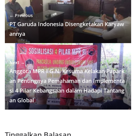
← Previous
PT Garuda Indonesia Disengketakan Karyaw
annya
Next →
Anggota MPR I G.N. Kesuma Kelakan Papark
an Pentingnya Pemahaman dan Implementa
si 4 Pilar Kebangsaan dalam Hadapi Tantang
an Global
Tinggalkan Balasan