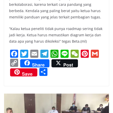
berkolaborasi, karena terkait cara pandang yang
berbeda. Kendala yang paling berat yaitu ketua harus
memiliki panduan yang jelas terkait pembagian tugas.
“Kalau ketua peneliti tidak punya roadmap sering tidak
jadi kerja. Ketua harus memastikan diagram kerja dan
data apa yang harus dikoleksi” tegas Beta.(ml)
F
T
E
T
W
Li
W
Pi
G
a
w
m
el
h
n
e
nt
m
C
Share
Post
c
itt
ai
e
at
e
C
er
ai
o
S
Save
e
er
l
gr
s
h
e
l
p
h
b
a
A
at
st
y
ar
o
m
p
Li
e
o
p
n
k
k