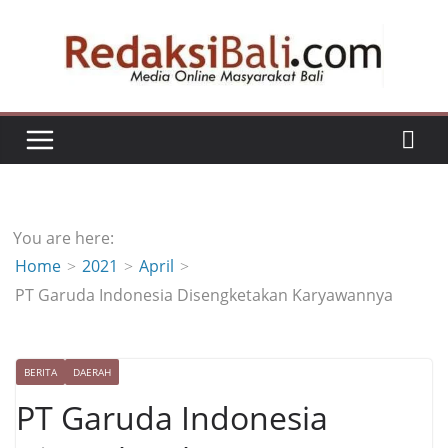
Skip
to
content
You are here:
Home
2021
April
PT Garuda Indonesia Disengketakan Karyawannya
BERITA
DAERAH
PT Garuda Indonesia