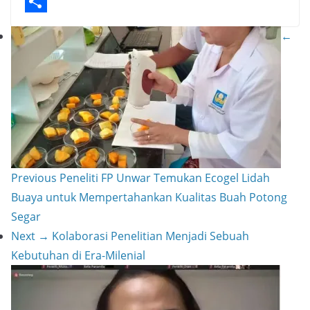
p
t
e
i
p
S
←
r
l
y
h
e
L
a
s
i
r
t
n
e
k
Previous
Peneliti FP Unwar Temukan Ecogel Lidah
Buaya untuk Mempertahankan Kualitas Buah Potong
Segar
Next →
Kolaborasi Penelitian Menjadi Sebuah
Kebutuhan di Era-Milenial