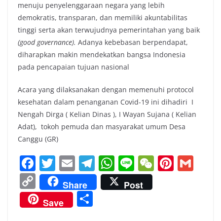
menuju penyelenggaraan negara yang lebih
demokratis, transparan, dan memiliki akuntabilitas
tinggi serta akan terwujudnya pemerintahan yang baik
(good governance).
Adanya kebebasan berpendapat,
diharapkan makin mendekatkan bangsa Indonesia
pada pencapaian tujuan nasional
Acara yang dilaksanakan dengan memenuhi protocol
kesehatan dalam penanganan Covid-19 ini dihadiri I
Nengah Dirga ( Kelian Dinas ), I Wayan Sujana ( Kelian
Adat), tokoh pemuda dan masyarakat umum Desa
Canggu (GR)
F
T
E
T
W
Li
W
Pi
G
a
w
m
el
h
n
e
nt
m
C
Share
Post
c
itt
ai
e
at
e
C
er
ai
o
S
Save
e
er
l
gr
s
h
e
l
p
h