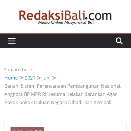
Skip
to
content
You are here:
Home
2021
Juni
Benahi Sistem Perencanaan Pembangunan Nasional,
Anggota BP MPR RI Kesuma Kelakan Sarankan Agar
Pokok-pokok Haluan Negara Dihadirkan Kembali
BERITA
NASIONAL