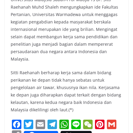
Raehanah Muhd Shaleh mengungkapkan ide Fakultas
Pertanian, Universitas Warmadewa untuk menggagas
kegiatan pengabdian kepada masyarakat berskala
internasional merupakan ide yang brilian. Mengingat
selain dapat membangun kerja sama pendidikan dan
penelitian juga menjadi bagian dalam mempererat
persaudaraan dua negara antara Indonesia dan
Malaysia.
Sitti Raehanah berharap kerja sama dalam bidang
perikanan ke depan tidak hanya sebatas untuk
pengelolaan air tawar, khususnya ikan nila. Kerjasama
ke depan juga diharapkan dapat terkait dengan bidang
kelautan, karena kedua negara baik Indonesia dan
Malaysia dikelilingi oleh laut.(*)
F
T
E
T
W
Li
W
Pi
G