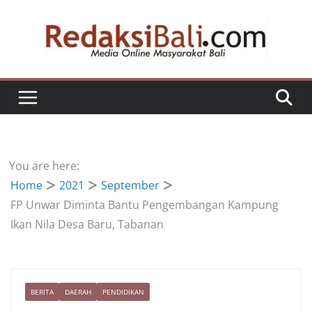
Skip
to
content
You are here:
Home
2021
September
FP Unwar Diminta Bantu Pengembangan Kampung
Ikan Nila Desa Baru, Tabanan
BERITA
DAERAH
PENDIDIKAN