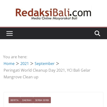
Skip
to
content
You are here:
Home
2021
September
Peringati World Cleanup Day 2021, YCI Bali Gelar
Mangrove Clean up
BERITA
DAERAH
SERBA SERBI