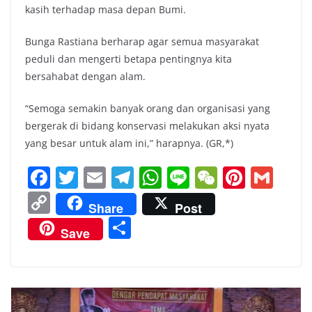
kasih terhadap masa depan Bumi.
Bunga Rastiana berharap agar semua masyarakat
peduli dan mengerti betapa pentingnya kita
bersahabat dengan alam.
“Semoga semakin banyak orang dan organisasi yang
bergerak di bidang konservasi melakukan aksi nyata
yang besar untuk alam ini,” harapnya. (GR,*)
F
T
E
T
W
Li
W
Pi
G
a
w
m
el
h
n
e
nt
m
C
Share
Post
c
itt
ai
e
at
e
C
er
ai
o
S
Save
e
er
l
gr
s
h
e
l
p
h
b
a
A
at
st
y
ar
o
m
p
Li
e
o
p