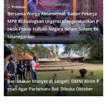
n
k
k
← Previous
Bersama Warga Abiansemal, Badan Pekerja
MPR RI Dialogkan Urgensi Mengembalikan P
okok-Pokok Haluan Negara dalam Sistem Ke
tatanegaraan
Next →
Beri Makan Monyet di Sangeh, GMNI Kirim P
esan Agar Pariwisata Bali Dibuka Oktober