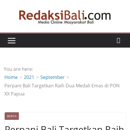
Skip
to
content
You are here:
Home
2021
September
Perpani Bali Targetkan Raih Dua Medali Emas di PON
XX Papua
BERITA
Perpani Bali Targetkan Raih