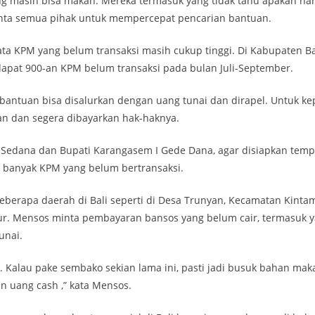
g masih bisa makan. Mereka termasuk yang tidak tahu apakah hari
inta semua pihak untuk mempercepat pencarian bantuan.
ta KPM yang belum transaksi masih cukup tinggi. Di Kabupaten Ba
apat 900-an KPM belum transaksi pada bulan Juli-September.
 bantuan bisa disalurkan dengan uang tunai dan dirapel. Untuk ke
n dan segera dibayarkan hak-haknya.
edana dan Bupati Karangasem I Gede Dana, agar disiapkan tempa
 banyak KPM yang belum bertransaksi.
eberapa daerah di Bali seperti di Desa Trunyan, Kecamatan Kinta
tur. Mensos minta pembayaran bansos yang belum cair, termasuk 
unai.
 . Kalau pake sembako sekian lama ini, pasti jadi busuk bahan mak
 uang cash ,” kata Mensos.