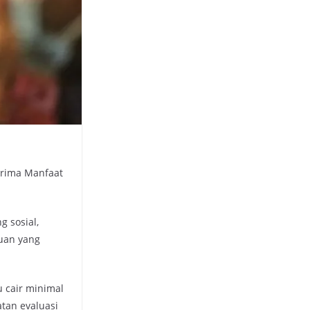
erima Manfaat
g sosial,
uan yang
 cair minimal
atan evaluasi