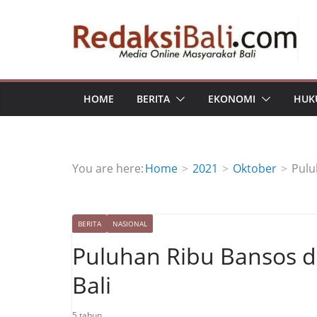
Skip
to
content
HOME
BERITA
EKONOMI
HUK
You are here:
Home
2021
Oktober
Pulu
BERITA
NASIONAL
Puluhan Ribu Bansos d
Bali
5 tahun