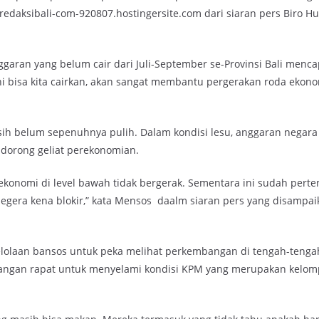
p redaksibali-com-920807.hostingersite.com dari siaran pers Biro 
ran yang belum cair dari Juli-September se-Provinsi Bali mencap
 ini bisa kita cairkan, akan sangat membantu pergerakan roda ekono
sih belum sepenuhnya pulih. Dalam kondisi lesu, anggaran negar
ndorong geliat perekonomian.
ekonomi di level bawah tidak bergerak. Sementara ini sudah pert
 segera kena blokir,” kata Mensos daalm siaran pers yang disampai
olaan bansos untuk peka melihat perkembangan di tengah-tenga
angan rapat untuk menyelami kondisi KPM yang merupakan kelom