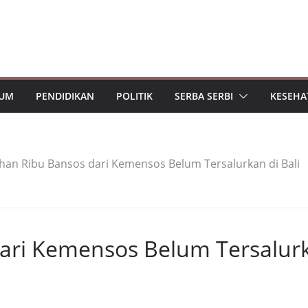
UM
PENDIDIKAN
POLITIK
SERBA SERBI
KESEHA
han Ribu Bansos dari Kemensos Belum Tersalurkan di Bali
ari Kemensos Belum Tersalurk