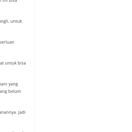
 ini bisa
ngli, untuk
perluan
t untuk bisa
mani yang
yang belum
anannya. Jadi