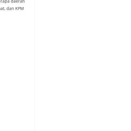
erapa daerah
amat, dan KPM