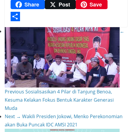
Share
Post
Save
a
A
h
n
m
C
m
p
a
t
a
o
p
t
e
i
p
S
←
r
l
y
h
e
L
a
s
i
r
t
n
e
k
Previous
Sosialisasikan 4 Pilar di Tanjung Benoa,
Kesuma Kelakan Fokus Bentuk Karakter Generasi
Muda
Next →
Wakili Presiden Jokowi, Menko Perekonomian
akan Buka Puncak IDC AMSI 2021