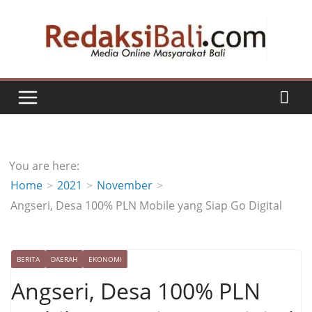
Skip
to
content
You are here:
Home
2021
November
Angseri, Desa 100% PLN Mobile yang Siap Go Digital
BERITA
DAERAH
EKONOMI
Angseri, Desa 100% PLN