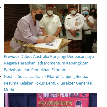
p
t
e
i
p
S
←
r
l
y
h
e
L
a
s
i
r
t
n
e
k
Previous
Dubes Australia Kunjungi Denpasar, Jaya
Negara Harapkan Jadi Momentum Kebangkitan
Pariwisata dan Pemulihan Ekonomi
Next →
Sosialisasikan 4 Pilar di Tanjung Benoa,
Kesuma Kelakan Fokus Bentuk Karakter Generasi
Muda