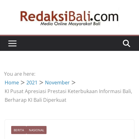
Skip
to
content
You are here:
Home
2021
November
KI Pusat Apresiasi Prestasi Keterbukaan Informasi Bali,
Berharap KI Bali Diperkuat
BERITA
NASIONAL