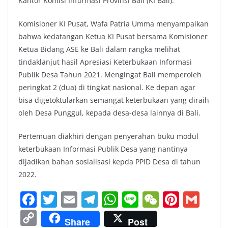
Kantor Komisi Informasi Provinsi Bali (KI Bali).
Komisioner KI Pusat, Wafa Patria Umma menyampaikan
bahwa kedatangan Ketua KI Pusat bersama Komisioner
Ketua Bidang ASE ke Bali dalam rangka melihat
tindaklanjut hasil Apresiasi Keterbukaan Informasi
Publik Desa Tahun 2021. Mengingat Bali memperoleh
peringkat 2 (dua) di tingkat nasional. Ke depan agar
bisa digetoktularkan semangat keterbukaan yang diraih
oleh Desa Punggul, kepada desa-desa lainnya di Bali.
Pertemuan diakhiri dengan penyerahan buku modul
keterbukaan Informasi Publik Desa yang nantinya
dijadikan bahan sosialisasi kepda PPID Desa di tahun
2022.
F
T
E
T
W
Li
W
Pi
G
a
w
m
el
h
n
e
nt
m
C
Share
Post