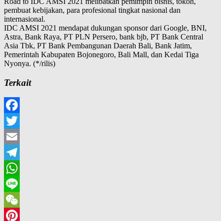
Road to IDC AMSI 2021 melibatkan pemimpin bisnis, tokoh,
pembuat kebijakan, para profesional tingkat nasional dan
internasional.
IDC AMSI 2021 mendapat dukungan sponsor dari Google, BNI,
Astra, Bank Raya, PT PLN Persero, bank bjb, PT Bank Central
Asia Tbk, PT Bank Pembangunan Daerah Bali, Bank Jatim,
Pemerintah Kabupaten Bojonegoro, Bali Mall, dan Kedai Tiga
Nyonya. (*/rilis)
Terkait
Facebook
Twitter
Email
Telegram
WhatsApp
Line
WeChat