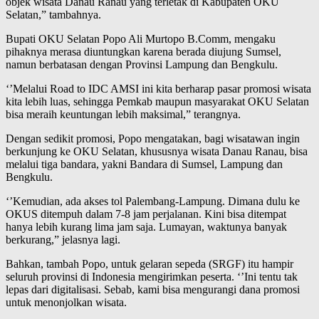
objek wisata Danau Ranau yang terletak di Kabupaten OKU
Selatan,” tambahnya.
Bupati OKU Selatan Popo Ali Murtopo B.Comm, mengaku
pihaknya merasa diuntungkan karena berada diujung Sumsel,
namun berbatasan dengan Provinsi Lampung dan Bengkulu.
‘’Melalui Road to IDC AMSI ini kita berharap pasar promosi wisata
kita lebih luas, sehingga Pemkab maupun masyarakat OKU Selatan
bisa meraih keuntungan lebih maksimal,” terangnya.
Dengan sedikit promosi, Popo mengatakan, bagi wisatawan ingin
berkunjung ke OKU Selatan, khususnya wisata Danau Ranau, bisa
melalui tiga bandara, yakni Bandara di Sumsel, Lampung dan
Bengkulu.
‘’Kemudian, ada akses tol Palembang-Lampung. Dimana dulu ke
OKUS ditempuh dalam 7-8 jam perjalanan. Kini bisa ditempat
hanya lebih kurang lima jam saja. Lumayan, waktunya banyak
berkurang,” jelasnya lagi.
Bahkan, tambah Popo, untuk gelaran sepeda (SRGF) itu hampir
seluruh provinsi di Indonesia mengirimkan peserta. ‘’Ini tentu tak
lepas dari digitalisasi. Sebab, kami bisa mengurangi dana promosi
untuk menonjolkan wisata.