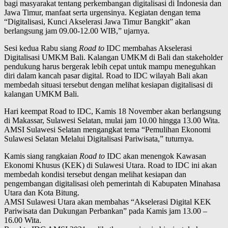
bagi masyarakat tentang perkembangan digitalisasi di Indonesia dan
Jawa Timur, manfaat serta urgensinya. Kegiatan dengan tema
“Digitalisasi, Kunci Akselerasi Jawa Timur Bangkit” akan
berlangsung jam 09.00-12.00 WIB,” ujarnya.
Sesi kedua Rabu siang
Road to
IDC membahas Akselerasi
Digitalisasi UMKM Bali. Kalangan UMKM di Bali dan stakeholder
pendukung harus bergerak lebih cepat untuk mampu meneguhkan
diri dalam kancah pasar digital. Road to IDC wilayah Bali akan
membedah situasi tersebut dengan melihat kesiapan digitalisasi di
kalangan UMKM Bali.
Hari keempat Road to IDC, Kamis 18 November akan berlangsung
di Makassar, Sulawesi Selatan, mulai jam 10.00 hingga 13.00 Wita.
AMSI Sulawesi Selatan mengangkat tema “Pemulihan Ekonomi
Sulawesi Selatan Melalui Digitalisasi Pariwisata,” tuturnya.
Kamis siang rangkaian
Road to
IDC akan menengok Kawasan
Ekonomi Khusus (KEK) di Sulawesi Utara. Road to IDC ini akan
membedah kondisi tersebut dengan melihat kesiapan dan
pengembangan digitalisasi oleh pemerintah di Kabupaten Minahasa
Utara dan Kota Bitung.
AMSI Sulawesi Utara akan membahas “Akselerasi Digital KEK
Pariwisata dan Dukungan Perbankan” pada Kamis jam 13.00 –
16.00 Wita.