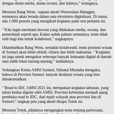
dengan dunia media, dunia swasta, dan lainnya,” terangnya.
Menurut Bang Wens –sapaan akrab Wenseslaus Manggut,
semuanya akan berada dalam satu ekosistem digitalisasi. Di mana,
ada 1.000 peserta yang mengikuti kegiatan pada sesi pertama ini.
‘’Kita ingin merekam inovasi yang dilakukan media, swasta, dan
pemerintah seperti apa. Kalau sudah paham semuanya, tentu tidak
sulit bagi kita untuk kolaborasi,” ungkapnya.
Ditambahkan Bang Wens, semakin kolaboratif, tentu promosi wisata
di Sumsel akan lebih efektif, efisien dan lebih maksimal. ‘’Kegiatan
ini juga untuk mengukur seberapa banyak kekuatan digital di daerah
atau milik lokal masing-masing,” tambahnya.
Sedangkan Ketua AMSI Sumsel, Sidratul Muntaha mengaku,
bahwa di Provinsi Sumsel, banyak destinasi wisata yang bisa
dimaksimalkan.
‘’
Road to
IDC AMSI 2021 ini, merupakan kegiatan tahunan, yang
tahun kedua digelar oleh AMSI. Provinsi kebetulan menjadi ajang
pembuka road to IDC, dari tujuh wilayah atau provinsi lain di
Sumsel,” ungkap pria yang akrab disapa Totok ini.
Menurut Totok, pihaknya mengangkat tema tentang pariwisata,