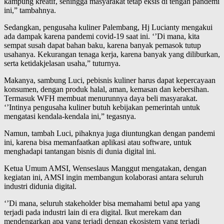
kampung kreatif, sehingga masyarakat tetap eksis di tengah pandemi
ini,” tambahnya.
Sedangkan, pengusaha kuliner Palembang, Hj Lucianty mengakui
ada dampak karena pandemi covid-19 saat ini. ‘’Di mana, kita
sempat susah dapat bahan baku, karena banyak pemasok tutup
usahanya. Kekurangan tenaga kerja, karena banyak yang diliburkan,
serta ketidakjelasan usaha,” tuturnya.
Makanya, sambung Luci, pebisnis kuliner harus dapat kepercayaan
konsumen, dengan produk halal, aman, kemasan dan kebersihan.
Termasuk WFH membuat menurunnya daya beli masyarakat.
‘’Intinya pengusaha kuliner butuh kebijakan pemerintah untuk
mengatasi kendala-kendala ini,” tegasnya.
Namun, tambah Luci, pihaknya juga diuntungkan dengan pandemi
ini, karena bisa memanfaatkan aplikasi atau software, untuk
menghadapi tantangan bisnis di dunia digital ini.
Ketua Umum AMSI, Wenseslaus Manggut mengatakan, dengan
kegiatan ini, AMSI ingin membangun kolaborasi antara seluruh
industri didunia digital.
‘’Di mana, seluruh stakeholder bisa memahami betul apa yang
terjadi pada industri lain di era digital. Ikut merekam dan
mendengarkan apa yang terjadi dengan ekosistem yang terjadi