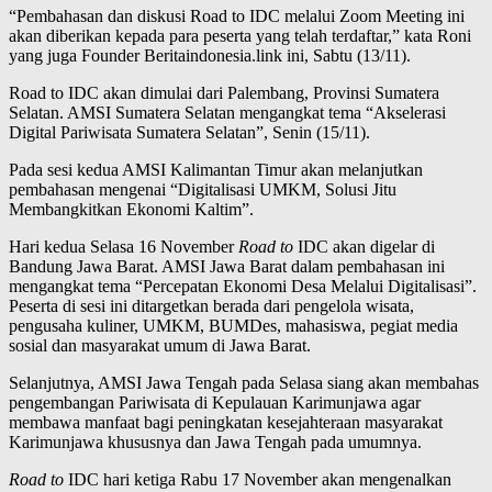
“Pembahasan dan diskusi Road to IDC melalui Zoom Meeting ini
akan diberikan kepada para peserta yang telah terdaftar,” kata Roni
yang juga Founder Beritaindonesia.link ini, Sabtu (13/11).
Road to IDC akan dimulai dari Palembang, Provinsi Sumatera
Selatan. AMSI Sumatera Selatan mengangkat tema “Akselerasi
Digital Pariwisata Sumatera Selatan”, Senin (15/11).
Pada sesi kedua AMSI Kalimantan Timur akan melanjutkan
pembahasan mengenai “Digitalisasi UMKM, Solusi Jitu
Membangkitkan Ekonomi Kaltim”.
Hari kedua Selasa 16 November
Road to
IDC akan digelar di
Bandung Jawa Barat. AMSI Jawa Barat dalam pembahasan ini
mengangkat tema “Percepatan Ekonomi Desa Melalui Digitalisasi”.
Peserta di sesi ini ditargetkan berada dari pengelola wisata,
pengusaha kuliner, UMKM, BUMDes, mahasiswa, pegiat media
sosial dan masyarakat umum di Jawa Barat.
Selanjutnya, AMSI Jawa Tengah pada Selasa siang akan membahas
pengembangan Pariwisata di Kepulauan Karimunjawa agar
membawa manfaat bagi peningkatan kesejahteraan masyarakat
Karimunjawa khususnya dan Jawa Tengah pada umumnya.
Road to
IDC hari ketiga Rabu 17 November akan mengenalkan