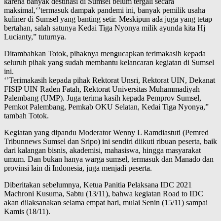
karena banyak destinasi di Sumsel belum tergali secara
maksimal,‘’termasuk dampak pandemi ini, banyak pemilik usaha
kuliner di Sumsel yang banting setir. Meskipun ada juga yang tetap
bertahan, salah satunya Kedai Tiga Nyonya milik ayunda kita Hj
Lucianty,” tuturnya.
Ditambahkan Totok, pihaknya mengucapkan terimakasih kepada
seluruh pihak yang sudah membantu kelancaran kegiatan di Sumsel
ini.
‘’Terimakasih kepada pihak Rektorat Unsri, Rektorat UIN, Dekanat
FISIP UIN Raden Fatah, Rektorat Universitas Muhammadiyah
Palembang (UMP). Juga terima kasih kepada Pemprov Sumsel,
Pemkot Palembang, Pemkab OKU Selatan, Kedai Tiga Nyonya,”
tambah Totok.
Kegiatan yang dipandu Moderator Wenny L Ramdiastuti (Pemred
Tribunnews Sumsel dan Sripo) ini sendiri diikuti ribuan peserta, baik
dari kalangan bisnis, akademisi, mahasiswa, hingga masyarakat
umum. Dan bukan hanya warga sumsel, termasuk dan Manado dan
provinsi lain di Indonesia, juga menjadi peserta.
Diberitakan sebelumnya, Ketua Panitia Pelaksana IDC 2021
Machroni Kusuma, Sabtu (13/11), bahwa kegiatan Road to IDC
akan dilaksanakan selama empat hari, mulai Senin (15/11) sampai
Kamis (18/11).