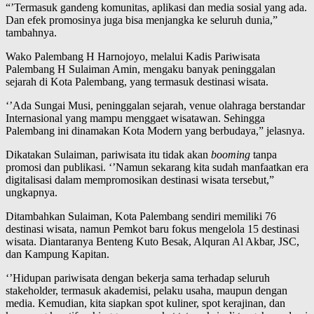
“’Termasuk gandeng komunitas, aplikasi dan media sosial yang ada.
Dan efek promosinya juga bisa menjangka ke seluruh dunia,”
tambahnya.
Wako Palembang H Harnojoyo, melalui Kadis Pariwisata
Palembang H Sulaiman Amin, mengaku banyak peninggalan
sejarah di Kota Palembang, yang termasuk destinasi wisata.
‘’Ada Sungai Musi, peninggalan sejarah, venue olahraga berstandar
Internasional yang mampu menggaet wisatawan. Sehingga
Palembang ini dinamakan Kota Modern yang berbudaya,” jelasnya.
Dikatakan Sulaiman, pariwisata itu tidak akan
booming
tanpa
promosi dan publikasi. ‘’Namun sekarang kita sudah manfaatkan era
digitalisasi dalam mempromosikan destinasi wisata tersebut,”
ungkapnya.
Ditambahkan Sulaiman, Kota Palembang sendiri memiliki 76
destinasi wisata, namun Pemkot baru fokus mengelola 15 destinasi
wisata. Diantaranya Benteng Kuto Besak, Alquran Al Akbar, JSC,
dan Kampung Kapitan.
‘’Hidupan pariwisata dengan bekerja sama terhadap seluruh
stakeholder, termasuk akademisi, pelaku usaha, maupun dengan
media. Kemudian, kita siapkan spot kuliner, spot kerajinan, dan