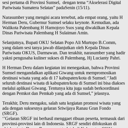
sesi pertama di Provinsi Sumsel, dengan tema “Akselerasi Digital
Pariwisata Sumatera Selatan” padaSenin (15/11).
Narasumber yang mengisi acara tersebut, ada empat orang, yaitu H
Herman Deru, Gubernur Sumsel selaku keynote. Kemudian, ada
Walikota Palembang H Harnojoyo Ssos yang diwakilkan Kepala
Dinas Pariwisata Palembang H Sulaiman Amin.
Selanjutnya, Bupati OKU Selatan Popo Ali Murtopo B.Comm,
yang dalam sesi tanya jawab dilanjutkan oleh Kepala Dinas
Pariwisata OKUS, Darmawan. Dan terakhir, narasumber yang hadir
yakni pengusaha kuliner sukses di Palembang, Hj Lucianty Pahri.
H Herman Deru dalam kegiatan ini menegaskan, bahwa Provinsi
Sumsel mengandalkan aplikasi Giwang untuk mempromosikan
destinasi wisata yang ada di 17 kabupaten/kota di Sumsel.‘’Jadi
seluruh destinasi wisata di kabupaten/kota di Sumsel ini bisa diakses
melalui aplikasi Giwang. Tentunya kita juga sudah berkoordinasi
dengan Pemkot dan Pemkab yang ada di Sumsel,” jelasnya.
Terakhir, Deru mengaku, salah satu kegiatan promosi wisata yang
ada dengan suksesnya gelaran Sriwijaya Ranau Gran Fondo
(SRGF).
‘’Gelaran SRGF ini berhasil menggaet ribuan peserta, termasuk dari
provinsi-provinsi lain di Indonesia. SRGF sendiri difokuskan di