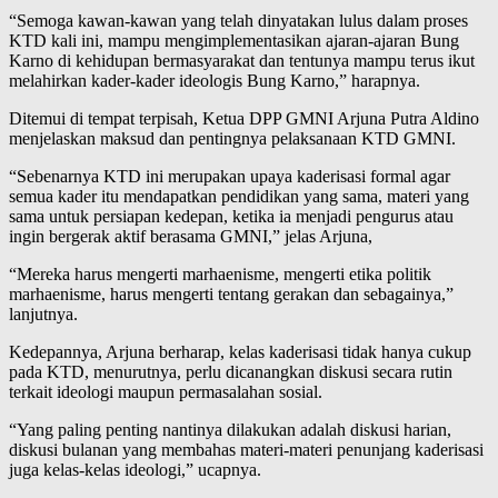
“Semoga kawan-kawan yang telah dinyatakan lulus dalam proses
KTD kali ini, mampu mengimplementasikan ajaran-ajaran Bung
Karno di kehidupan bermasyarakat dan tentunya mampu terus ikut
melahirkan kader-kader ideologis Bung Karno,” harapnya.
Ditemui di tempat terpisah, Ketua DPP GMNI Arjuna Putra Aldino
menjelaskan maksud dan pentingnya pelaksanaan KTD GMNI.
“Sebenarnya KTD ini merupakan upaya kaderisasi formal agar
semua kader itu mendapatkan pendidikan yang sama, materi yang
sama untuk persiapan kedepan, ketika ia menjadi pengurus atau
ingin bergerak aktif berasama GMNI,” jelas Arjuna,
“Mereka harus mengerti marhaenisme, mengerti etika politik
marhaenisme, harus mengerti tentang gerakan dan sebagainya,”
lanjutnya.
Kedepannya, Arjuna berharap, kelas kaderisasi tidak hanya cukup
pada KTD, menurutnya, perlu dicanangkan diskusi secara rutin
terkait ideologi maupun permasalahan sosial.
“Yang paling penting nantinya dilakukan adalah diskusi harian,
diskusi bulanan yang membahas materi-materi penunjang kaderisasi
juga kelas-kelas ideologi,” ucapnya.