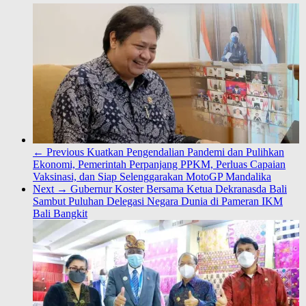
Share
← Previous
Kuatkan Pengendalian Pandemi dan Pulihkan
Ekonomi, Pemerintah Perpanjang PPKM, Perluas Capaian
Vaksinasi, dan Siap Selenggarakan MotoGP Mandalika
Next →
Gubernur Koster Bersama Ketua Dekranasda Bali
Sambut Puluhan Delegasi Negara Dunia di Pameran IKM
Bali Bangkit