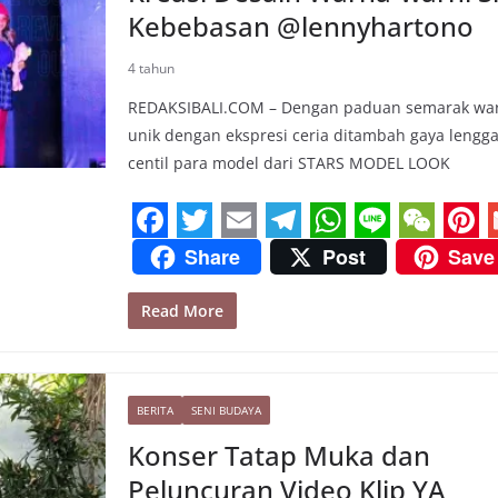
Kebebasan @lennyhartono
4 tahun
REDAKSIBALI.COM – Dengan paduan semarak wa
unik dengan ekspresi ceria ditambah gaya lengg
centil para model dari STARS MODEL LOOK
F
T
E
T
W
L
W
P
Share
Post
Save
a
w
m
e
h
i
e
i
Read More
c
i
a
l
a
n
C
n
e
t
i
e
t
e
h
t
i
b
t
l
g
s
a
e
l
BERITA
SENI BUDAYA
o
e
r
A
t
r
Konser Tatap Muka dan
o
r
a
p
e
Peluncuran Video Klip YA