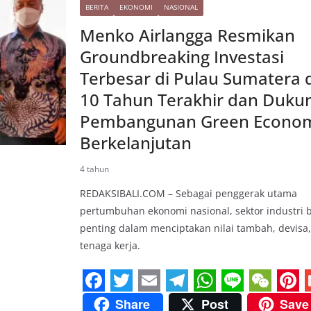
BERITA
EKONOMI
NASIONAL
o
e
r
A
t
r
Menko Airlangga Resmikan
o
r
a
p
e
Groundbreaking Investasi
k
m
p
s
Terbesar di Pulau Sumatera
t
10 Tahun Terakhir dan Duku
Pembangunan Green Econo
Berkelanjutan
4 tahun
REDAKSIBALI.COM – Sebagai penggerak utama
pertumbuhan ekonomi nasional, sektor industri 
penting dalam menciptakan nilai tambah, devisa
tenaga kerja.
F
T
E
T
W
L
W
P
Share
Post
Save