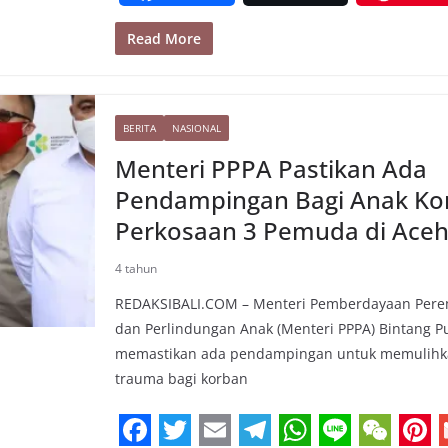
a
w
m
e
h
i
e
i
Read More
c
i
a
l
a
n
C
n
e
t
i
e
t
e
h
t
i
b
t
l
g
s
a
e
l
BERITA
NASIONAL
o
e
r
A
t
r
Menteri PPPA Pastikan Ada
o
r
a
p
e
Pendampingan Bagi Anak Ko
k
m
p
s
Perkosaan 3 Pemuda di Ace
t
4 tahun
REDAKSIBALI.COM – Menteri Pemberdayaan Per
dan Perlindungan Anak (Menteri PPPA) Bintang 
memastikan ada pendampingan untuk memulih
trauma bagi korban