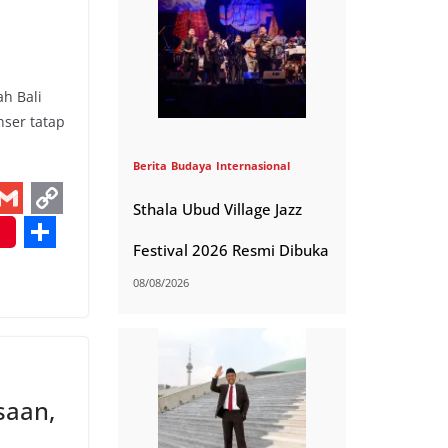
k
h Bali
nser tatap
Berita
Budaya
Internasional
Sthala Ubud Village Jazz
G
C
Festival 2026 Resmi Dibuka
m
o
S
a
p
h
08/08/2026
y
a
L
r
i
e
saan,
n