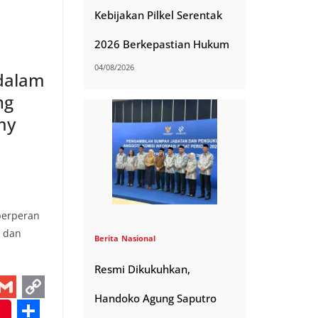
i
e
Kebijakan Pilkel Serentak
n
2026 Berkepastian Hukum
k
04/08/2026
 dalam
ng
my
berperan
, dan
Berita
Nasional
Resmi Dikukuhkan,
Handoko Agung Saputro
G
C