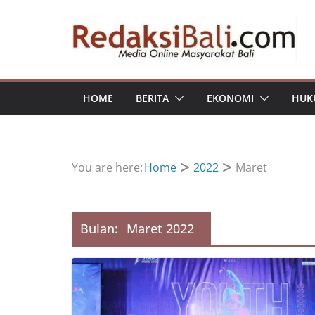
Skip
to
content
HOME
BERITA
EKONOMI
HUK
You are here:
Home
2022
Maret
Bulan:
Maret 2022