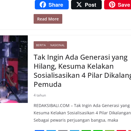
F
T
E
T
W
L
W
P
Share
Post
Save
a
w
m
e
h
i
e
i
Read More
c
i
a
l
a
n
C
n
e
t
i
e
t
e
h
t
i
b
t
l
g
s
a
e
l
BERITA
NASIONAL
o
e
r
A
t
r
Tak Ingin Ada Generasi yang
o
r
a
p
e
Hilang, Kesuma Kelakan
k
m
p
s
Sosialisasikan 4 Pilar Dikala
t
Pemuda
4 tahun
REDAKSIBALI.COM – Tak Ingin Ada Generasi yang 
Kesuma Kelakan Sosialisasikan 4 Pilar Dikalanga
Sebagai pewaris perjuangan bangsa, maka