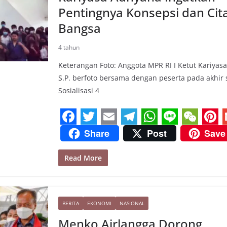
k
m
p
s
Pentingnya Konsepsi dan Cita
t
Bangsa
4 tahun
Keterangan Foto: Anggota MPR RI I Ketut Kariyas
S.P. berfoto bersama dengan peserta pada akhir 
Sosialisasi 4
F
T
E
T
W
L
W
P
Share
Post
Save
a
w
m
e
h
i
e
i
Read More
c
i
a
l
a
n
C
n
e
t
i
e
t
e
h
t
i
b
t
l
g
s
a
e
l
BERITA
EKONOMI
NASIONAL
o
e
r
A
t
r
Menko Airlangga Dorong