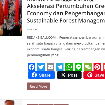
o
r
a
p
e
Akselerasi Pertumbuhan Gr
k
m
p
s
Economy dan Pengembanga
t
Sustainable Forest Managem
4 tahun
REDAKSIBALI.COM – Pemerataan pembangunan 
salah satu bagian vital dalam mewujudkan peme
ekonomi suatu bangsa. Seiring perkembangan wa
pembangunan yang
F
T
E
T
W
L
W
P
Share
Post
Save
a
w
m
e
h
i
e
i
Read More
c
i
a
l
a
n
C
n
e
t
i
e
t
e
h
t
i
b
t
l
g
s
a
e
l