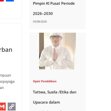
m
o
S
Pimpin KI Pusat Periode
a
p
h
2026–2030
y
a
03/08/2026
L
r
i
e
n
rban
k
h
empuan
Puspayoga
Opini
Pendidikan
kan
Tattwa, Susila /Etika dan
Upacara dalam