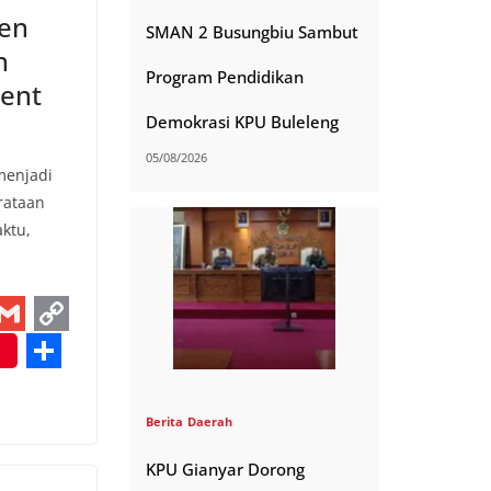
n
een
k
SMAN 2 Busungbiu Sambut
n
Program Pendidikan
ent
Demokrasi KPU Buleleng
05/08/2026
menjadi
rataan
ktu,
G
C
m
o
S
a
p
h
Berita
Daerah
y
a
KPU Gianyar Dorong
L
r