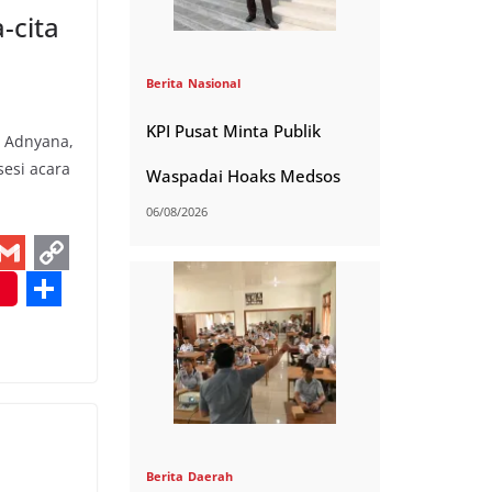
k
-cita
Berita
Nasional
KPI Pusat Minta Publik
a Adnyana,
sesi acara
Waspadai Hoaks Medsos
06/08/2026
G
C
m
o
S
a
p
h
y
a
L
r
i
e
Berita
Daerah