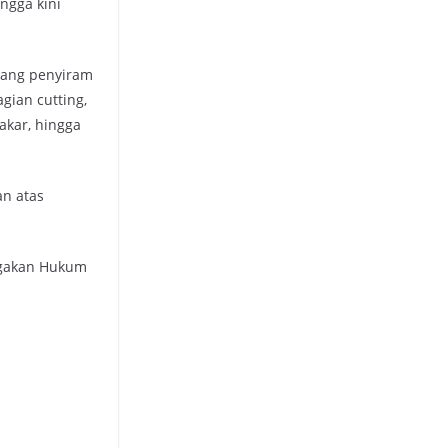
ngga kini
elang penyiram
gian cutting,
akar, hingga
n atas
negakan Hukum