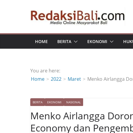
Skip
to
content
HOME
BERITA
EKONOMI
HUK
You are here:
Home
2022
Maret
Menko Airlangga D
BERITA
EKONOMI
NASIONAL
Menko Airlangga Doro
Economy dan Pengemba