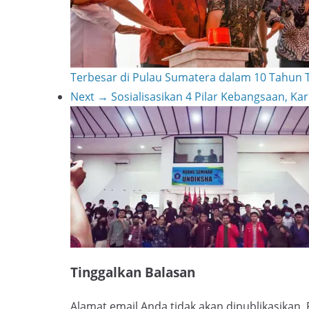
t
n
e
k
Terbesar di Pulau Sumatera dalam 10 Tahun
Next →
Sosialisasikan 4 Pilar Kebangsaan, Ka
Tinggalkan Balasan
Alamat email Anda tidak akan dipublikasikan.