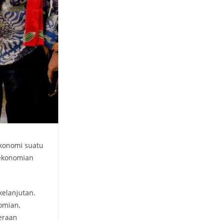
konomi suatu
rekonomian
elanjutan.
omian,
eraan