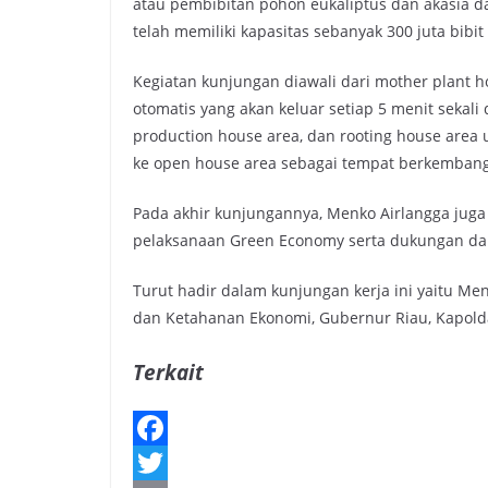
atau pembibitan pohon eukaliptus dan akasia da
telah memiliki kapasitas sebanyak 300 juta bibit
Kegiatan kunjungan diawali dari mother plant 
otomatis yang akan keluar setiap 5 menit sekali
production house area, dan rooting house area 
ke open house area sebagai tempat berkembangn
Pada akhir kunjungannya, Menko Airlangga jug
pelaksanaan Green Economy serta dukungan da
Turut hadir dalam kunjungan kerja ini yaitu Me
dan Ketahanan Ekonomi, Gubernur Riau, Kapolda
Terkait
F