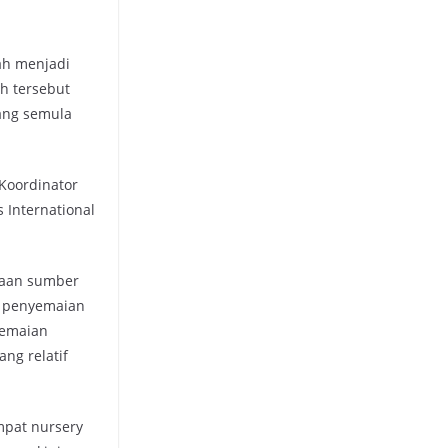
ah menjadi
h tersebut
yang semula
Koordinator
 International
iaan sumber
u penyemaian
yemaian
ng relatif
mpat nursery