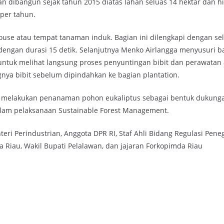
n dibangun sejak tahun 2015 diatas lahan seluas 14 hektar dan hi
 per tahun.
house atau tempat tanaman induk. Bagian ini dilengkapi dengan s
 dengan durasi 15 detik. Selanjutnya Menko Airlangga menyusuri ba
untuk melihat langsung proses penyuntingan bibit dan perawatan 
ya bibit sebelum dipindahkan ke bagian plantation.
a melakukan penanaman pohon eukaliptus sebagai bentuk dukunga
lam pelaksanaan Sustainable Forest Management.
nteri Perindustrian, Anggota DPR RI, Staf Ahli Bidang Regulasi Pe
 Riau, Wakil Bupati Pelalawan, dan jajaran Forkopimda Riau