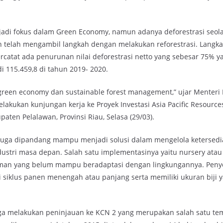
jadi fokus dalam Green Economy, namun adanya deforestrasi seol
 telah mengambil langkah dengan melakukan reforestrasi. Langka
 tercatat ada penurunan nilai deforestrasi netto yang sebesar 75% 
 115.459,8 di tahun 2019- 2020.
green economy dan sustainable forest management,” ujar Menteri 
akukan kunjungan kerja ke Proyek Investasi Asia Pacific Resources
paten Pelalawan, Provinsi Riau, Selasa (29/03).
juga dipandang mampu menjadi solusi dalam mengelola ketersed
ndustri masa depan. Salah satu implementasinya yaitu nursery ata
aman yang belum mampu beradaptasi dengan lingkungannya. Pen
siklus panen menengah atau panjang serta memiliki ukuran biji ya
gga melakukan peninjauan ke KCN 2 yang merupakan salah satu te