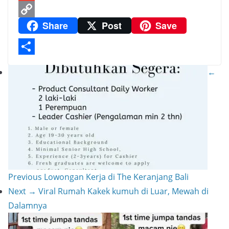
r
s
e
C
i
G
Share
Post
Save
a
A
h
n
m
C
m
p
a
t
a
o
p
t
e
i
p
S
←
r
l
y
h
e
L
a
s
i
r
t
n
e
k
Previous
Lowongan Kerja di The Keranjang Bali
Next →
Viral Rumah Kakek kumuh di Luar, Mewah di
Dalamnya