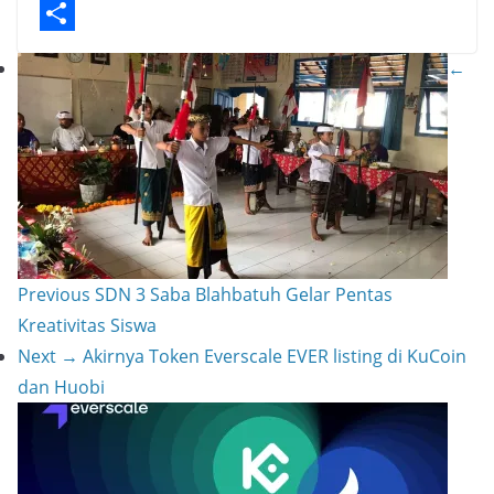
m
p
a
t
a
o
p
t
e
i
p
S
←
r
l
y
h
e
L
a
s
i
r
t
n
e
k
Previous
SDN 3 Saba Blahbatuh Gelar Pentas
Kreativitas Siswa
Next →
Akirnya Token Everscale EVER listing di KuCoin
dan Huobi