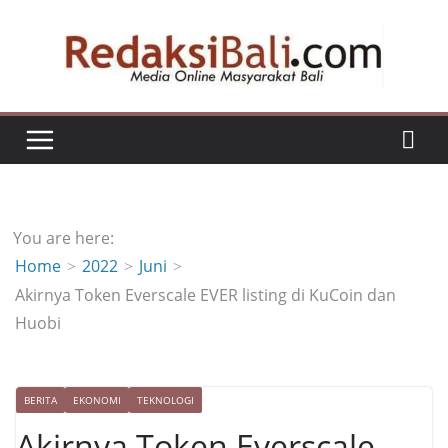
Skip
to
content
You are here:
Home
2022
Juni
Akirnya Token Everscale EVER listing di KuCoin dan
Huobi
BERITA
EKONOMI
TEKNOLOGI
Akirnya Token Everscale