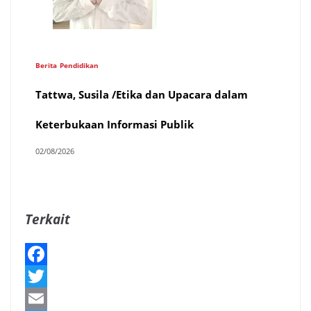
Berita
Pendidikan
Tattwa, Susila /Etika dan Upacara dalam
Keterbukaan Informasi Publik
02/08/2026
Terkait
F
a
T