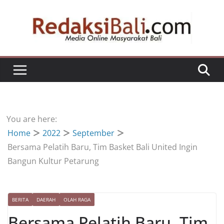
Skip
to
content
You are here:
Home
2022
September
Bersama Pelatih Baru, Tim Basket Bali United Ingin
Bangun Kultur Petarung
BERITA
DAERAH
OLAH RAGA
Bersama Pelatih Baru, Tim