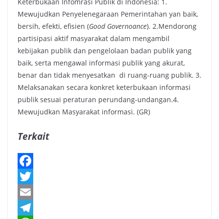
Keterbukaan Infomrasi Publik di Indonesia: 1.
Mewujudkan Penyelenegaraan Pemerintahan yan baik,
bersih, efekti, efisien (
Good Governoance
). 2.Mendorong
partisipasi aktif masyarakat dalam mengambil
kebijakan publik dan pengelolaan badan publik yang
baik, serta mengawal informasi publik yang akurat,
benar dan tidak menyesatkan di ruang-ruang publik. 3.
Melaksanakan secara konkret keterbukaan informasi
publik sesuai peraturan perundang-undangan.4.
Mewujudkan Masyarakat informasi. (GR)
Terkait
F
a
T
c
w
E