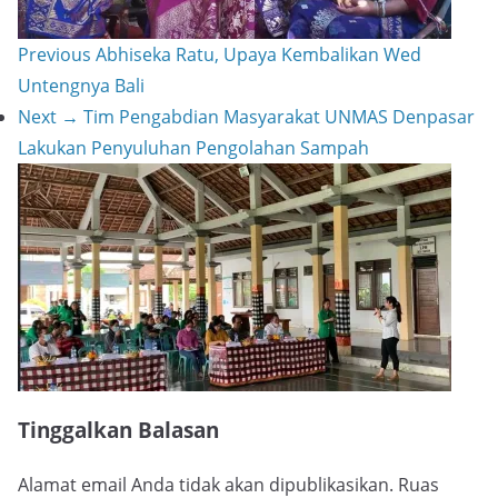
Previous
Abhiseka Ratu, Upaya Kembalikan Wed
Untengnya Bali
Next →
Tim Pengabdian Masyarakat UNMAS Denpasar
Lakukan Penyuluhan Pengolahan Sampah
Tinggalkan Balasan
Alamat email Anda tidak akan dipublikasikan.
Ruas