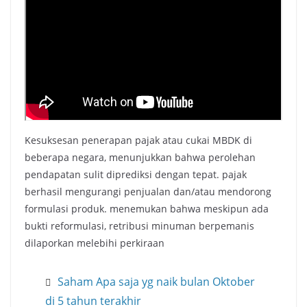
Kesuksesan penerapan pajak atau cukai MBDK di
beberapa negara, menunjukkan bahwa perolehan
pendapatan sulit diprediksi dengan tepat. pajak
berhasil mengurangi penjualan dan/atau mendorong
formulasi produk. menemukan bahwa meskipun ada
bukti reformulasi, retribusi minuman berpemanis
dilaporkan melebihi perkiraan
Saham Apa saja yg naik bulan Oktober
di 5 tahun terakhir