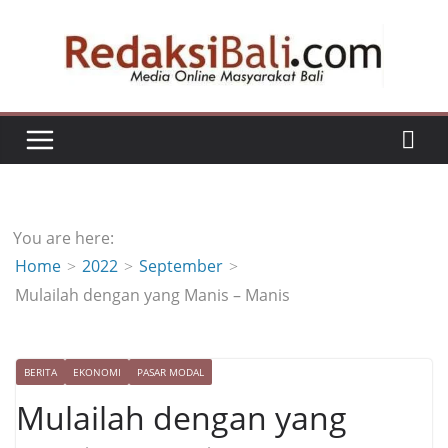
Skip
to
content
You are here:
Home
2022
September
Mulailah dengan yang Manis – Manis
BERITA
EKONOMI
PASAR MODAL
Mulailah dengan yang