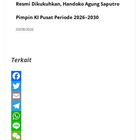
Resmi Dikukuhkan, Handoko Agung Saputro
Pimpin KI Pusat Periode 2026–2030
03/08/2026
Terkait
F
a
T
c
w
E
e
i
m
T
b
t
a
e
W
o
t
i
l
h
L