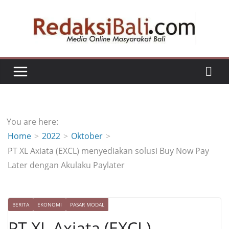
Skip
to
content
You are here:
Home
2022
Oktober
PT XL Axiata (EXCL) menyediakan solusi Buy Now Pay
Later dengan Akulaku Paylater
BERITA
EKONOMI
PASAR MODAL
PT XL Axiata (EXCL)