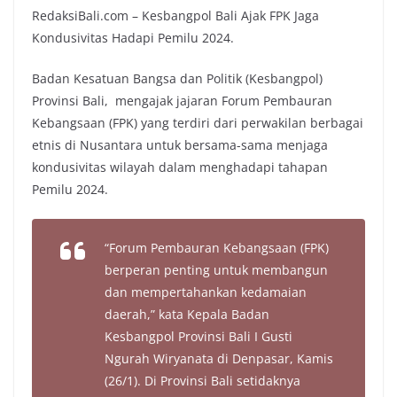
RedaksiBali.com – Kesbangpol Bali Ajak FPK Jaga
Kondusivitas Hadapi Pemilu 2024.
Badan Kesatuan Bangsa dan Politik (Kesbangpol)
Provinsi Bali, mengajak jajaran Forum Pembauran
Kebangsaan (FPK) yang terdiri dari perwakilan berbagai
etnis di Nusantara untuk bersama-sama menjaga
kondusivitas wilayah dalam menghadapi tahapan
Pemilu 2024.
“Forum Pembauran Kebangsaan (FPK)
berperan penting untuk membangun
dan mempertahankan kedamaian
daerah,” kata Kepala Badan
Kesbangpol Provinsi Bali I Gusti
Ngurah Wiryanata di Denpasar, Kamis
(26/1). Di Provinsi Bali setidaknya