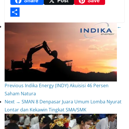
Share
Post
Save
a
A
h
n
m
C
m
p
a
t
a
o
p
t
e
i
p
S
←
r
l
y
h
e
L
a
s
i
r
t
n
e
k
Previous
Indika Energy (INDY) Akuisisi 46 Persen
Saham Natura
Next →
SMAN 8 Denpasar Juara Umum Lomba Nyurat
Lontar dan Kekawin Tingkat SMA/SMK