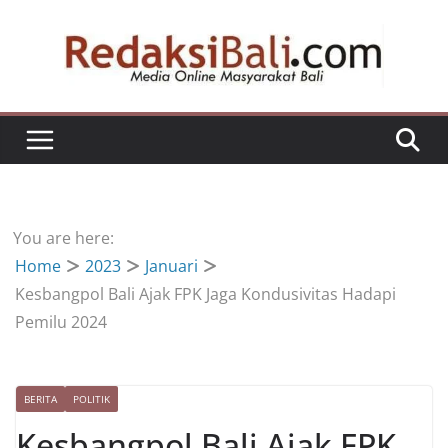
Skip
to
content
You are here:
Home
2023
Januari
Kesbangpol Bali Ajak FPK Jaga Kondusivitas Hadapi
Pemilu 2024
BERITA
POLITIK
Kesbangpol Bali Ajak FPK