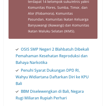
terdapat 14 kelompok suku/etnis yakni
Komunitas Flores, Sumba, Timor, dan
Alor (Flobamora), Komunitas
Pasundan, Komunitas Ikatan Keluarga
Banyuwangi (Ikawangi) dan Komunitas
Ikatan Maluku Selatan (IKMS).
OSIS SMP Negeri 2 Blahbatuh Dibekali
Pemahaman Kesehatan Reproduksi dan
Bahaya Narkotika
Penuhi Syarat Dukungan DPD RI,
Wahyu Widiartana Daftarkan Diri ke KPU
Bali
BBM Diselewengkan di Bali, Negara
Rugi Miliaran Rupiah Perhari