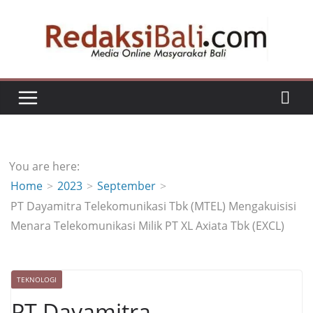
Skip
to
content
You are here:
Home
2023
September
PT Dayamitra Telekomunikasi Tbk (MTEL) Mengakuisisi
Menara Telekomunikasi Milik PT XL Axiata Tbk (EXCL)
TEKNOLOGI
PT Dayamitra