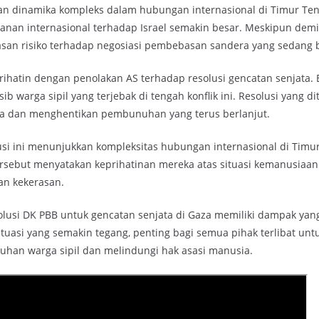
an dinamika kompleks dalam hubungan internasional di Timur Te
anan internasional terhadap Israel semakin besar. Meskipun demi
an risiko terhadap negosiasi pembebasan sandera yang sedang 
rihatin dengan penolakan AS terhadap resolusi gencatan senjata.
 warga sipil yang terjebak di tengah konflik ini. Resolusi yang di
ina dan menghentikan pembunuhan yang terus berlanjut.
usi ini menunjukkan kompleksitas hubungan internasional di Timu
rsebut menyatakan keprihatinan mereka atas situasi kemanusiaan
an kekerasan.
lusi DK PBB untuk gencatan senjata di Gaza memiliki dampak yang
tuasi yang semakin tegang, penting bagi semua pihak terlibat unt
han warga sipil dan melindungi hak asasi manusia.