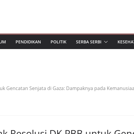
UM
PENDIDIKAN
POLITIK
SERBA SERBI
KESEHA
tuk Gencatan Senjata di Gaza: Dampaknya pada Kemanusiaa
ak Resolusi DK PBB untuk Gen