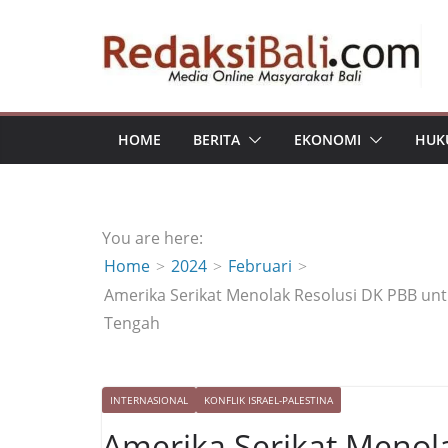
Skip
to
content
HOME
BERITA
EKONOMI
HUK
You are here:
Home
2024
Februari
Amerika Serikat Menolak Resolusi DK PBB un
Tengah
INTERNASIONAL
KONFLIK ISRAEL-PALESTINA
Amerika Serikat Menol