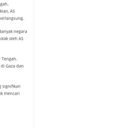
ngah.
kian, AS
berlangsung.
 Banyak negara
tolak oleh AS
r Tengah.
 di Gaza dan
 signifikan
uk mencari