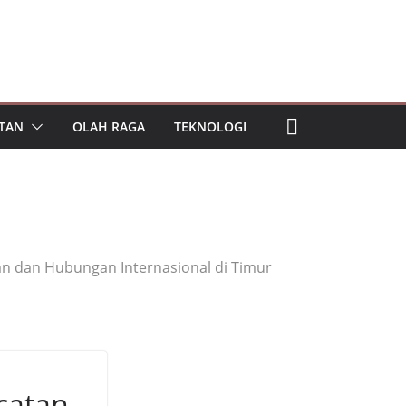
TAN
OLAH RAGA
TEKNOLOGI
n dan Hubungan Internasional di Timur
catan