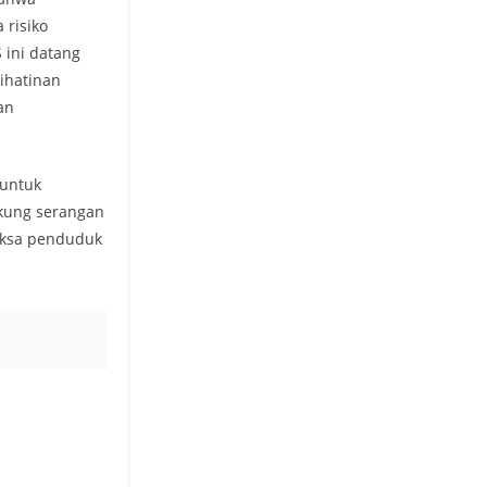
 risiko
 ini datang
rihatinan
an
 untuk
kung serangan
aksa penduduk