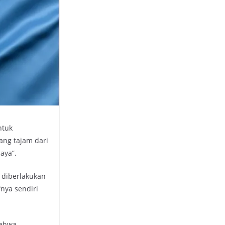
tuk
ang tajam dari
aya”.
 diberlakukan
nya sendiri
bahwa