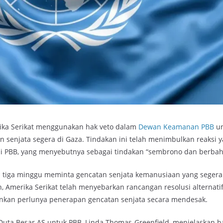
rika Serikat menggunakan hak veto dalam
Dewan Keamanan PBB
un
senjata segera di Gaza. Tindakan ini telah menimbulkan reaksi y
 di PBB, yang menyebutnya sebagai tindakan “sembrono dan berbah
ama tiga minggu meminta gencatan senjata kemanusiaan yang segera
, Amerika Serikat telah menyebarkan rancangan resolusi alternatif
nkan perlunya penerapan gencatan senjata secara mendesak.
 Duta Besar AS untuk PBB, Linda Thomas-Greenfield, menjelaskan 