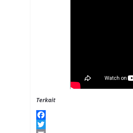
Terkait
F