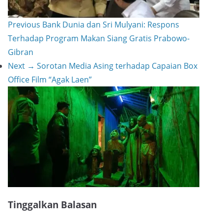
Previous
Bank Dunia dan Sri Mulyani: Respons
Terhadap Program Makan Siang Gratis Prabowo-
Gibran
Next →
Sorotan Media Asing terhadap Capaian Box
Office Film “Agak Laen”
Tinggalkan Balasan