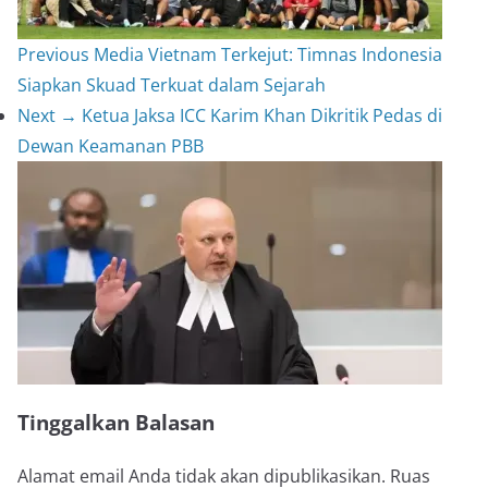
Previous
Media Vietnam Terkejut: Timnas Indonesia
Siapkan Skuad Terkuat dalam Sejarah
Next →
Ketua Jaksa ICC Karim Khan Dikritik Pedas di
Dewan Keamanan PBB
Tinggalkan Balasan
Alamat email Anda tidak akan dipublikasikan.
Ruas