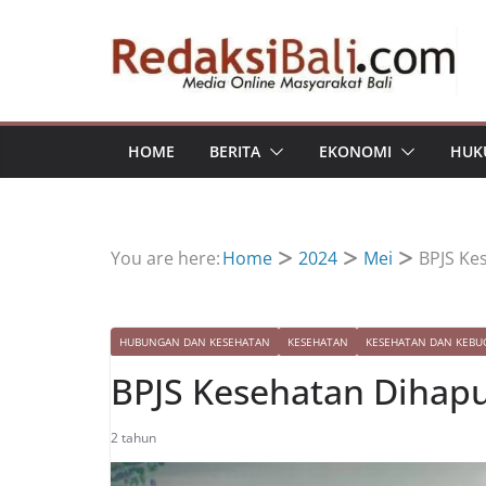
Skip
to
content
HOME
BERITA
EKONOMI
HUK
You are here:
Home
2024
Mei
BPJS Ke
HUBUNGAN DAN KESEHATAN
KESEHATAN
KESEHATAN DAN KEBU
BPJS Kesehatan Dihapu
2 tahun