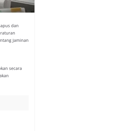
ihapus dan
eraturan
entang Jaminan
pkan secara
 akan