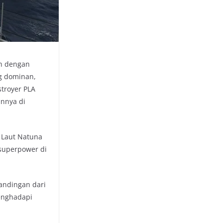
an dengan
g dominan,
troyer PLA
nnya di
s Laut Natuna
 superpower di
andingan dari
Menghadapi