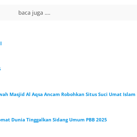
baca juga ….
l
5
awah Masjid Al Aqsa Ancam Robohkan Situs Suci Umat Islam
omat Dunia Tinggalkan Sidang Umum PBB 2025