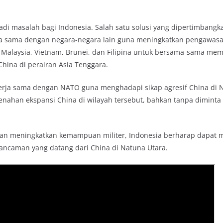
i masalah bagi Indonesia. Salah satu solusi yang dipertimbangk
ja sama dengan negara-negara lain guna meningkatkan pengawasa
d Malaysia, Vietnam, Brunei, dan Filipina untuk bersama-sama me
hina di perairan Asia Tenggara.
ekerja sama dengan NATO guna menghadapi sikap agresif China di 
ahan ekspansi China di wilayah tersebut, bahkan tanpa diminta
dan meningkatkan kemampuan militer, Indonesia berharap dapat 
ancaman yang datang dari China di Natuna Utara.