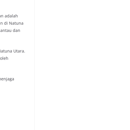
an adalah
n di Natuna
mantau dan
Natuna Utara.
 oleh
menjaga