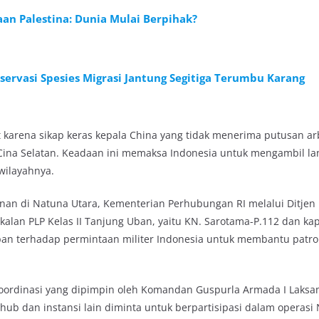
n Palestina: Dunia Mulai Berpihak?
nservasi Spesies Migrasi Jantung Segitiga Terumbu Karang
karena sikap keras kepala China yang tidak menerima putusan arb
t Cina Selatan. Keadaan ini memaksa Indonesia untuk mengambil l
wilayahnya.
n di Natuna Utara, Kementerian Perhubungan RI melalui Ditje
kalan PLP Kelas II Tanjung Uban, yaitu KN. Sarotama-P.112 dan ka
apan terhadap permintaan militer Indonesia untuk membantu patrol
 koordinasi yang dipimpin oleh Komandan Guspurla Armada I Laks
 dan instansi lain diminta untuk berpartisipasi dalam operasi N