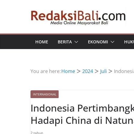
Skip
to
content
HOME
BERITA
EKONOMI
HUK
You are here:
Home
2024
Juli
Indonesi
INTERNASIONAL
Indonesia Pertimbang
Hadapi China di Natun
2 tahun