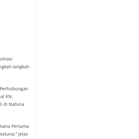
itrasi
angkah-langkah
n Perhubungan
pal KN.
i di Natuna
amana Pertama
atuna,” jelas