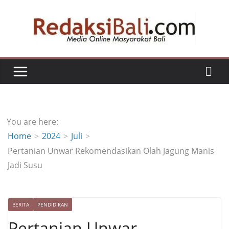
Skip
to
content
You are here:
Home
2024
Juli
Pertanian Unwar Rekomendasikan Olah Jagung Manis
Jadi Susu
BERITA
PENDIDIKAN
Pertanian Unwar