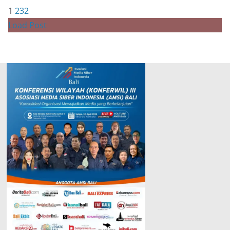
1
2
3
2
Load Post