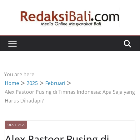
Skip
to
content
You are here:
Home
2025
Februari
Alex Pastoor Pusing di Timnas Indonesia: Apa Saja yang
Harus Dihadapi?
OLAH RAGA
Alex Pastoor Pusing di