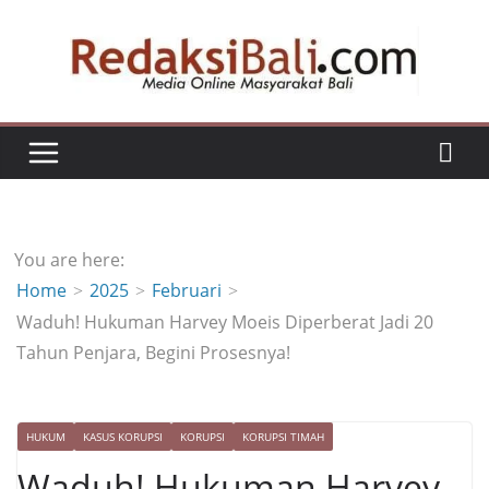
Skip
to
content
You are here:
Home
2025
Februari
Waduh! Hukuman Harvey Moeis Diperberat Jadi 20
Tahun Penjara, Begini Prosesnya!
HUKUM
KASUS KORUPSI
KORUPSI
KORUPSI TIMAH
Waduh! Hukuman Harvey