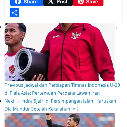
Share
Post
Save
a
A
h
n
m
C
m
p
a
t
a
o
p
t
e
i
p
S
←
r
l
y
h
e
L
a
s
i
r
t
n
e
k
Previous
Jadwal dan Persiapan Timnas Indonesia U-20
di Piala Asia: Pertemuan Perdana Lawan Iran
Next →
Indra Sjafri di Persimpangan Jalan: Haruskah
Dia Mundur Setelah Kekalahan ini?