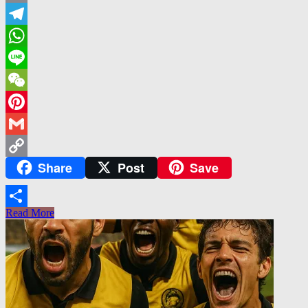
Email
Telegram
WhatsApp
Line
WeChat
Pinterest
Gmail
Share
Post
Save
Copy
Link
Read More
Share