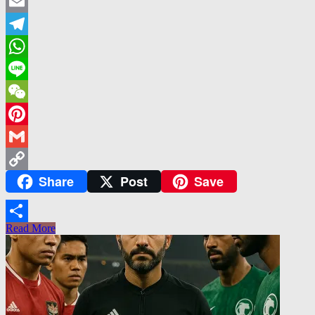
Twitter
Email
Telegram
WhatsApp
Line
WeChat
Pinterest
Gmail
Share
Post
Save
Copy
Link
Read More
Share