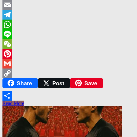
Twitter
Email
Telegram
WhatsApp
Line
WeChat
Pinterest
Gmail
Share
Post
Save
Copy
Link
Read More
Share