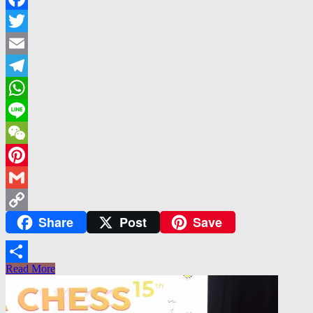
Facebook
Twitter
Email
Telegram
WhatsApp
Line
WeChat
Pinterest
Gmail
Share
Post
Save
Copy
Link
Read More
Share