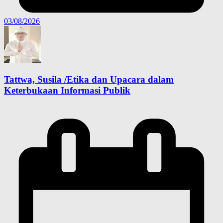
03/08/2026
Tattwa, Susila /Etika dan Upacara dalam
Keterbukaan Informasi Publik