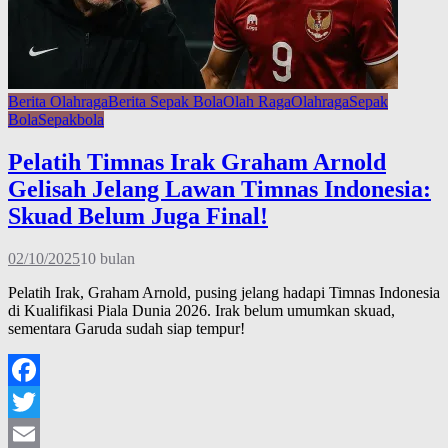
Berita Olahraga
Berita Sepak Bola
Olah Raga
Olahraga
Sepak
Bola
Sepakbola
Pelatih Timnas Irak Graham Arnold
Gelisah Jelang Lawan Timnas Indonesia:
Skuad Belum Juga Final!
02/10/2025
10 bulan
Pelatih Irak, Graham Arnold, pusing jelang hadapi Timnas Indonesia
di Kualifikasi Piala Dunia 2026. Irak belum umumkan skuad,
sementara Garuda sudah siap tempur!
Facebook
Twitter