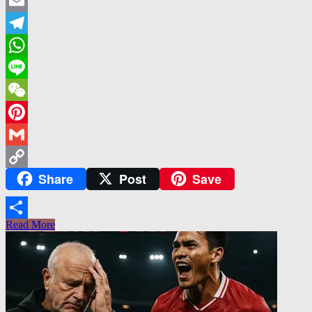
Twitter
Email
Telegram
WhatsApp
Line
WeChat
Pinterest
Gmail
Share
Post
Save
Copy
Link
Read More
Share