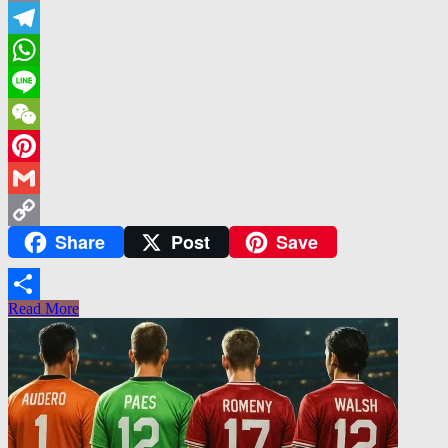
Email
Telegram
WhatsApp
Line
WeChat
Pinterest
Gmail
Share
Post
Save
Copy
Link
Read More
Share