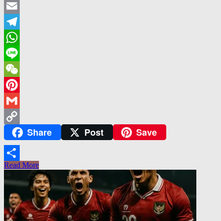
Twitter
Email
Telegram
WhatsApp
Line
WeChat
Pinterest
Gmail
Share
Post
Save
Copy
Link
Read More
Share