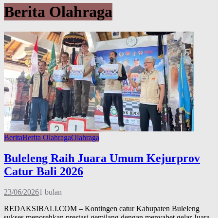
Berita Olahraga
Berita
Berita Olahraga
Olahraga
Buleleng Raih Juara Umum Kejurprov
Catur Bali 2026
23/06/2026
1 bulan
REDAKSIBALI.COM – Kontingen catur Kabupaten Buleleng
sukses menorehkan prestasi gemilang dengan menyabet gelar Juara