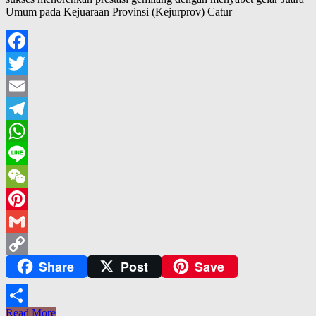
Umum pada Kejuaraan Provinsi (Kejurprov) Catur
Facebook
Twitter
Email
Telegram
WhatsApp
Line
WeChat
Pinterest
Gmail
Share
Post
Save
Copy
Link
Read More