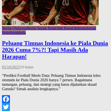
Berita Olahraga
Berita Sepak Bola
Olah Raga
Olahraga
Sepak
Bola
Sepakbola
Peluang Timnas Indonesia ke Piala Dunia
2026 Cuma 7%?! Tapi Masih Ada
Harapan!
05/10/2025
10 bulan
“Prediksi Football Meets Data: Peluang Timnas Indonesia lolos
otomatis ke Piala Dunia 2026 hanya 7 persen. Bagaimana
tantangan, peluang, dan strategi yang harus dijalankan skuad
Garuda? Simak analisis lengkapnya.”
Facebook