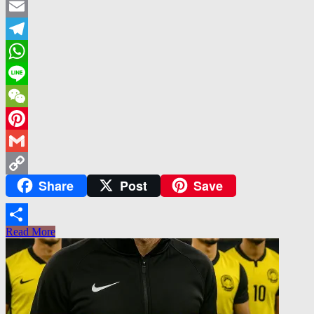
Twitter
Email
Telegram
WhatsApp
Line
WeChat
Pinterest
Gmail
Share
Post
Save
Copy
Link
Read More
Share