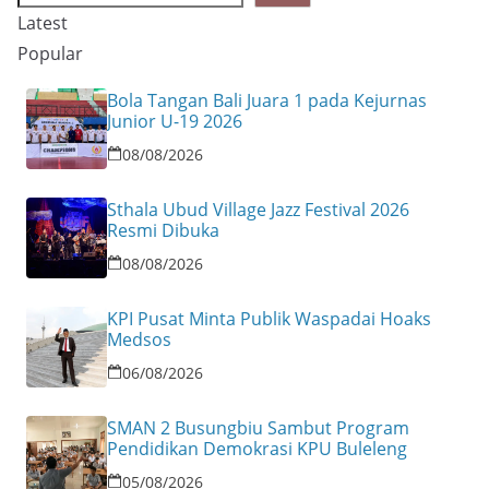
s
i
Latest
r
t
n
Popular
e
k
Bola Tangan Bali Juara 1 pada Kejurnas
Junior U-19 2026
08/08/2026
Sthala Ubud Village Jazz Festival 2026
Resmi Dibuka
08/08/2026
KPI Pusat Minta Publik Waspadai Hoaks
Medsos
06/08/2026
SMAN 2 Busungbiu Sambut Program
Pendidikan Demokrasi KPU Buleleng
05/08/2026