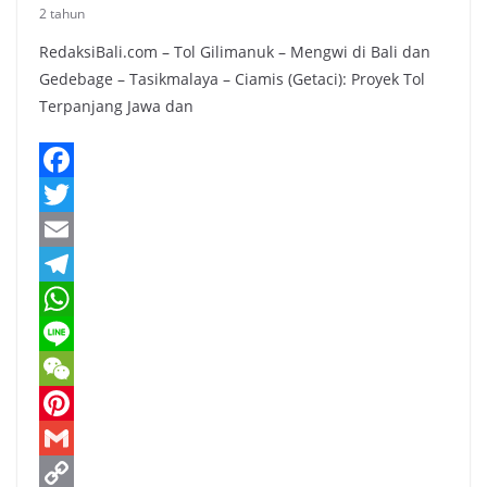
2 tahun
RedaksiBali.com – Tol Gilimanuk – Mengwi di Bali dan
Gedebage – Tasikmalaya – Ciamis (Getaci): Proyek Tol
Terpanjang Jawa dan
F
a
T
c
w
E
e
i
m
T
b
t
a
e
W
o
t
i
l
h
L
o
e
l
e
a
i
W
k
r
g
t
n
e
P
r
s
e
C
i
G