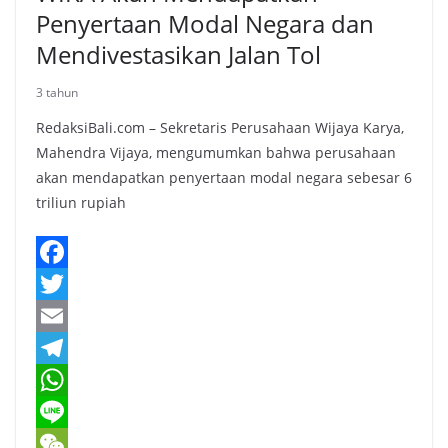
Penyertaan Modal Negara dan
Mendivestasikan Jalan Tol
3 tahun
RedaksiBali.com – Sekretaris Perusahaan Wijaya Karya,
Mahendra Vijaya, mengumumkan bahwa perusahaan
akan mendapatkan penyertaan modal negara sebesar 6
triliun rupiah
F
a
T
c
w
E
e
i
m
T
b
t
a
e
W
o
t
i
l
h
L