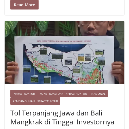
p
t
e
i
p
S
Read More
r
l
y
h
e
L
a
s
i
r
t
n
e
k
INFRASTRUKTUR
KONSTRUKSI DAN INFRASTRUKTUR
NASIONAL
PEMBANGUNAN INFRASTRUKTUR
Tol Terpanjang Jawa dan Bali
Mangkrak di Tinggal Investornya