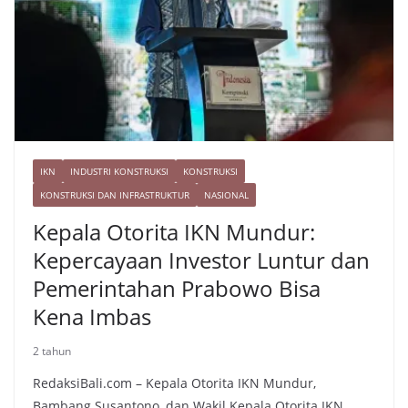
IKN
INDUSTRI KONSTRUKSI
KONSTRUKSI
KONSTRUKSI DAN INFRASTRUKTUR
NASIONAL
Kepala Otorita IKN Mundur:
Kepercayaan Investor Luntur dan
Pemerintahan Prabowo Bisa
Kena Imbas
2 tahun
RedaksiBali.com – Kepala Otorita IKN Mundur,
Bambang Susantono, dan Wakil Kepala Otorita IKN,