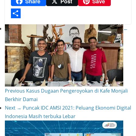
Share
Post
Save
a
A
h
n
m
C
m
p
a
t
a
o
p
t
e
i
p
S
←
r
l
y
h
e
L
a
s
i
r
t
n
e
k
Previous
Kasus Dugaan Pengeroyokan di Kafe Monjali
Berkhir Damai
Next →
Puncak IDC AMSI 2021: Peluang Ekonomi Digital
Indonesia Masih terbuka Lebar