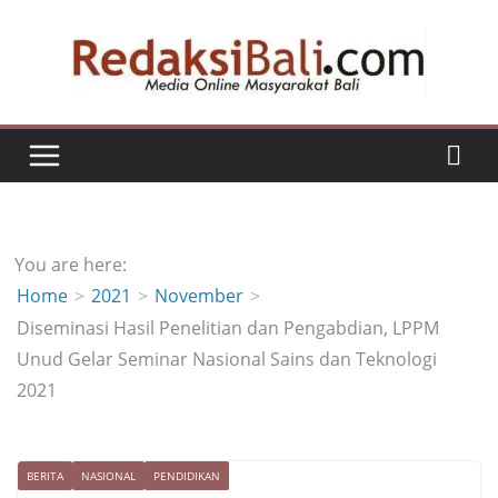
Skip
to
content
You are here:
Home
2021
November
Diseminasi Hasil Penelitian dan Pengabdian, LPPM
Unud Gelar Seminar Nasional Sains dan Teknologi
2021
BERITA
NASIONAL
PENDIDIKAN