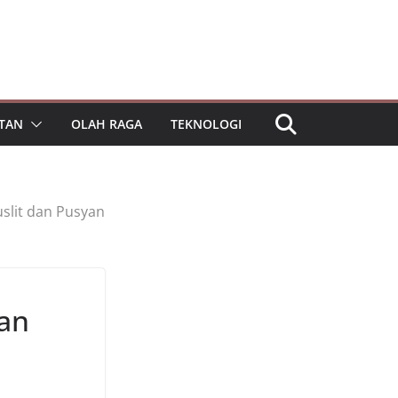
TAN
OLAH RAGA
TEKNOLOGI
slit dan Pusyan
an