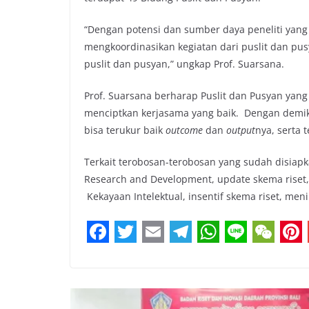
“Dengan potensi dan sumber daya peneliti yan
mengkoordinasikan kegiatan dari puslit dan p
puslit dan pusyan,” ungkap Prof. Suarsana.
Prof. Suarsana berharap Puslit dan Pusyan ya
menciptkan kerjasama yang baik. Dengan demik
bisa terukur baik
outcome
dan
output
nya, serta 
Terkait terobosan-terobosan yang sudah disiap
Research and Development, update skema riset, m
Kekayaan Intelektual, insentif skema riset, men
F
T
E
T
W
L
W
P
a
w
m
e
h
i
e
i
c
i
a
l
a
n
C
n