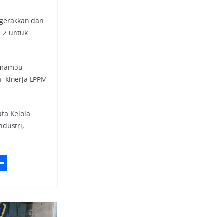
ggerakkan dan
 2 untuk
D mampu
a kinerja LPPM
ta Kelola
ndustri,
S
h
a