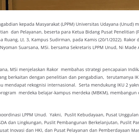
ngabdian kepada Masyarakat (LPPM) Universitas Udayana (Unud) 
tian dan Pelayanan, beserta para Ketua Bidang Pusat Penelitian (P
a Ruang, Lt. 3, Kampus Sudirman, pada Kamis (20/1/2022). Rakor 
 I Nyoman Suarsana, MSi. bersama Sekretaris LPPM Unud, Ni Made 
sana, MSi menjelaskan Rakor membahas strategi pencapaian Indika
ang berkaitan dengan penelitian dan pengabdian, terutamanya I
tau mendapat rekognisi internasional. Serta mendukung IKU 2 yak
 program merdeka belajar-kampus merdeka (MBKM), membangun 
koordinasi LPPM Unud. Yakni, Puslit Kebudayaan, Pusat Unggulan
it SDA dan Lingkungan, Puslit Pembangunan Berkelanjutan, Puslit Pa
 Pusat Inovasi dan HKI, dan Pusat Pelayanan dan Pemberdayaan Mas