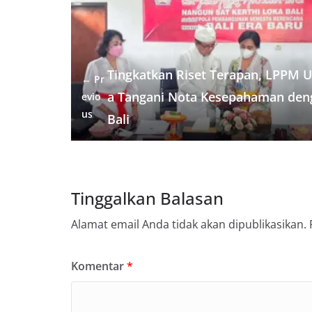
e
t
i
e
t
e
h
t
b
t
l
g
s
a
e
o
e
r
A
t
r
o
r
a
p
e
Tingkatkan Riset Terapan, LPPM 
← Pr
k
m
p
s
a Tangani Nota Kesepahaman den
evio
t
us
Bali
Tinggalkan Balasan
Alamat email Anda tidak akan dipublikasikan.
Komentar
*