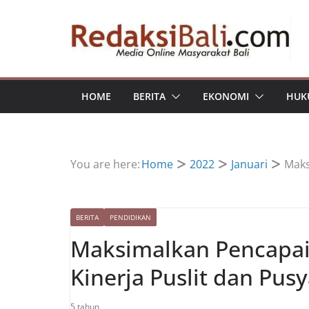
Skip
to
content
HOME
BERITA
EKONOMI
HUK
You are here:
Home
2022
Januari
Maks
BERITA
PENDIDIKAN
Maksimalkan Pencapai
Kinerja Puslit dan Pus
5 tahun