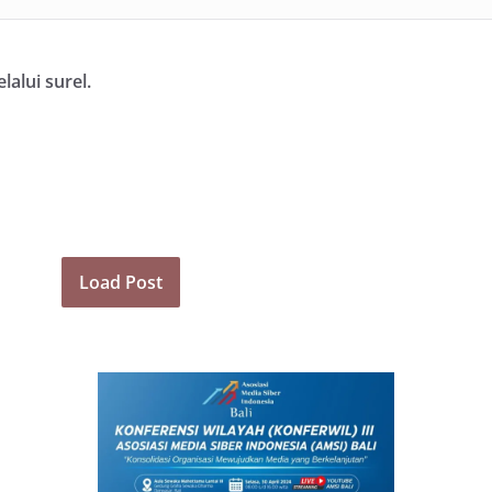
alui surel.
Load Post