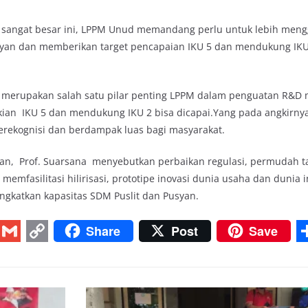
g sangat besar ini, LPPM Unud memandang perlu untuk lebih men
usyan dan memberikan target pencapaian IKU 5 dan mendukung IKU
ng merupakan salah satu pilar penting LPPM dalam penguatan R&
ian IKU 5 dan mendukung IKU 2 bisa dicapai.Yang pada angkirny
terekognisi dan berdampak luas bagi masyarakat.
kan, Prof. Suarsana menyebutkan perbaikan regulasi, permudah ta
emfasilitasi hilirisasi, prototipe inovasi dunia usaha dan dunia i
ingkatkan kapasitas SDM Puslit dan Pusyan.
Share
Post
Save
G
C
m
o
a
p