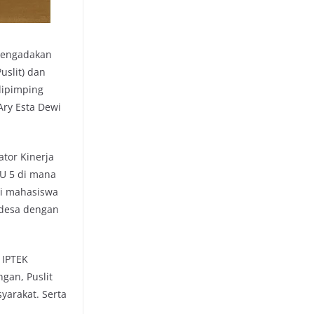
mengadakan
uslit) dan
dipimping
Ary Esta Dewi
tor Kinerja
KU 5 di mana
ni mahasiswa
desa dengan
 IPTEK
ngan, Puslit
yarakat. Serta