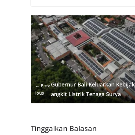
c
itt
ai
e
at
e
C
e
er
l
gr
s
h
b
a
A
at
o
m
p
o
p
k
Gubernur Bali Keluarkan Kebij
← Prev
ious
angkit Listrik Tenaga Surya
Tinggalkan Balasan