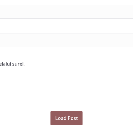
alui surel.
Load Post