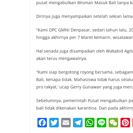
pusat mengabulkan Wisman Masuk Bali tanpa ka
Dirinya juga menyampaikan setelah sekian lama B
“Kami DPC GMNI Denpasar, sedari tahun lalu, 2
hingga akhirnya per 7 Maret kemarin, wisatawan
Hal senada juga disampaikan oleh Wakabid Agi
akan terus mengawalnya.
“Kami siap bergotong royong bersama, sebagaima
Bali, kenapa tidak. Mahasiswa tidak harus selal
pro rakyat,’ ucap Gerry Gunawan yang juga mer
Sebelumnya, pemerintah Pusat mengabulkan perm
bali tidak dikenakan karantina. Dan pada akhirn
F
T
E
T
W
Li
W
a
w
m
el
h
n
e