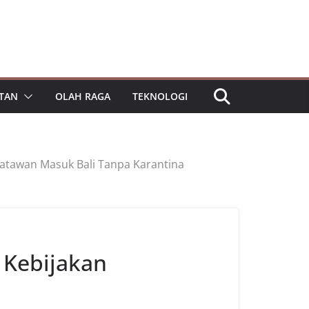
TAN
OLAH RAGA
TEKNOLOGI
satawan Masuk Bali Tanpa Karantina
 Kebijakan