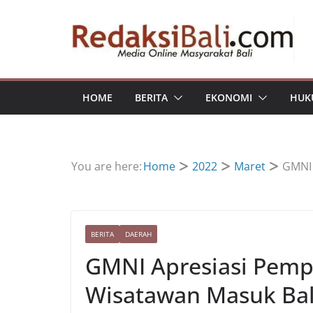
Skip
to
content
HOME
BERITA
EKONOMI
HUK
You are here:
Home
2022
Maret
GMNI 
BERITA
DAERAH
GMNI Apresiasi Pempr
Wisatawan Masuk Bal