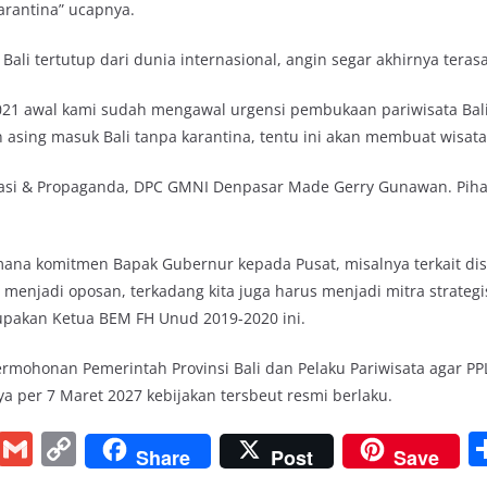
rantina” ucapnya.
ali tertutup dari dunia internasional, angin segar akhirnya teras
021 awal kami sudah mengawal urgensi pembukaan pariwisata Bali i
 asing masuk Bali tanpa karantina, tentu ini akan membuat wisat
tasi & Propaganda, DPC GMNI Denpasar Made Gerry Gunawan. Piha
na komitmen Bapak Gubernur kepada Pusat, misalnya terkait distr
u menjadi oposan, terkadang kita juga harus menjadi mitra strateg
upakan Ketua BEM FH Unud 2019-2020 ini.
ohonan Pemerintah Provinsi Bali dan Pelaku Pariwisata agar PPL
ya per 7 Maret 2027 kebijakan tersbeut resmi berlaku.
Pi
G
C
Share
Post
Save
nt
m
o