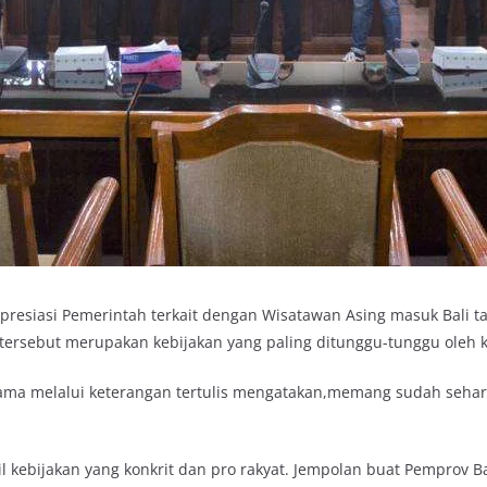
siasi Pemerintah terkait dengan Wisatawan Asing masuk Bali ta
tersebut merupakan kebijakan yang paling ditunggu-tunggu oleh kr
ama melalui keterangan tertulis mengatakan,memang sudah seha
 kebijakan yang konkrit dan pro rakyat. Jempolan buat Pemprov 