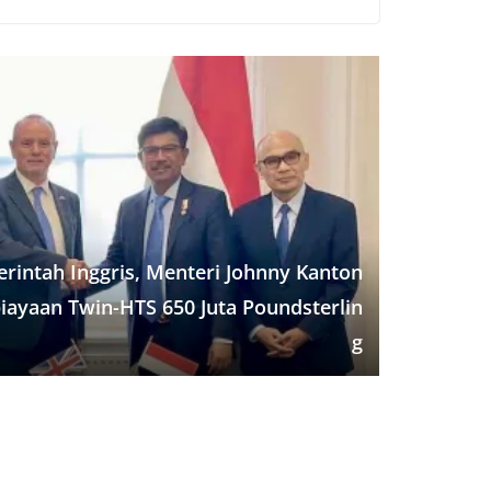
ar
e
rintah Inggris, Menteri Johnny Kanton
ayaan Twin-HTS 650 Juta Poundsterlin
g