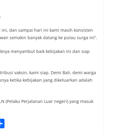
a
ni, dan sampai hari ini kami masih konsisten
awan semakin banyak datang ke pulau surga ini”.
knya menyambut baik kebijakan ini dan siap
ibusi vaksin, kami siap. Demi Bali, demi warga
isnya ketika kebijakan yang dikeluarkan adalah
N (Pelaku Perjalanan Luar negeri) yang masuk
S
h