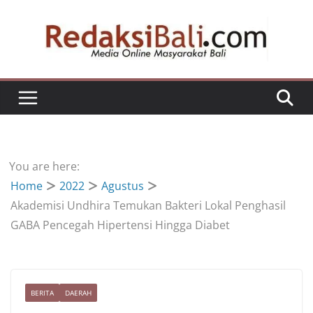
Skip
to
content
You are here:
Home
2022
Agustus
Akademisi Undhira Temukan Bakteri Lokal Penghasil
GABA Pencegah Hipertensi Hingga Diabet
BERITA
DAERAH