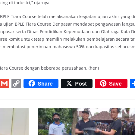
g di industri,” ujarnya.
BPLE Tiara Course telah melaksanakan kegiatan ujian akhir yang d
erta ujian BPLE Tiara Course Denpasar mendapat pengawasan langsu
Denpasar serta Dinas Pendidikan Kepemudaan dan Olahraga Kota D
ourse komit untuk tetap memilih melakukan pembelajaran secara t
se membatasi penerimaan mahasıswa 50% darı kapasitas seharusny
 Tiara Course dengan beberapa perusahaan. (hen)
Share
Post
Save
G
C
m
o
a
p
i
y
r
l
L