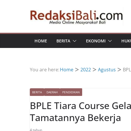
Skip
to
content
HOME
BERITA
EKONOMI
HUK
You are here:
Home
2022
Agustus
BPL
BERITA
DAERAH
PENDIDIKAN
BPLE Tiara Course Gel
Tamatannya Bekerja
4 tahun