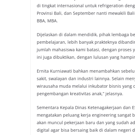
di tingkat internasional untuk refrigeration den
Provinsi Bali, dan September nanti mewakili Bali
BBA, MBA.
Dijelaskan di dalam mendidik, pihak lembaga b
pembelajaran, lebih banyak prakteknya dibanding
jumlah mahasiswa kami batasi, dengan proses yan
ini juga dibuktikan, dengan lulusan yang hampi
Ernita Kurniawati bahkan menambahkan sebelum 
sakit, swalayan dan industri lainnya. Selain me
wirausaha muda melalui inkubator bisnis yang dim
pengembangan kreativitas anak,” jelasnya.
Sementara Kepala Dinas Ketenagakerjaan dan ES
mengatakan peluang kerja engineering sangat b
akan muncul pekerjaan baru dan yang sudah ada
digital agar bisa bersaing baik di dalam negeri 