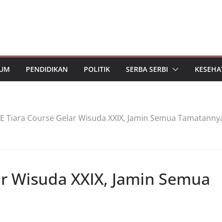
UM
PENDIDIKAN
POLITIK
SERBA SERBI
KESEHA
E Tiara Course Gelar Wisuda XXIX, Jamin Semua Tamatanny
ar Wisuda XXIX, Jamin Semua