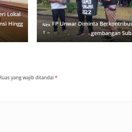
i
n
ri Lokal
k
nsi Hingg
FP Unwar Diminta Berkontribu
Nex
t →
gembangan Sub
Ruas yang wajib ditandai
*