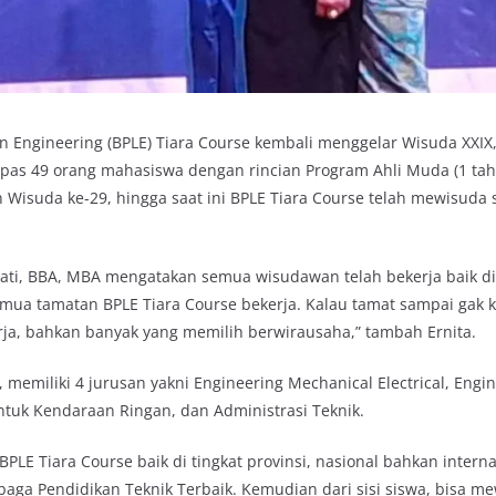
 Engineering (BPLE) Tiara Course kembali menggelar Wisuda XXIX, 
lepas 49 orang mahasiswa dengan rincian Program Ahli Muda (1 ta
n Wisuda ke-29, hingga saat ini BPLE Tiara Course telah mewisuda
wati, BBA, MBA mengatakan semua wisudawan telah bekerja baik d
a tamatan BPLE Tiara Course bekerja. Kalau tamat sampai gak k
rja, bahkan banyak yang memilih berwirausaha,” tambah Ernita.
, memiliki 4 jurusan yakni Engineering Mechanical Electrical, Engi
ntuk Kendaraan Ringan, dan Administrasi Teknik.
BPLE Tiara Course baik di tingkat provinsi, nasional bahkan intern
baga Pendidikan Teknik Terbaik. Kemudian dari sisi siswa, bisa me