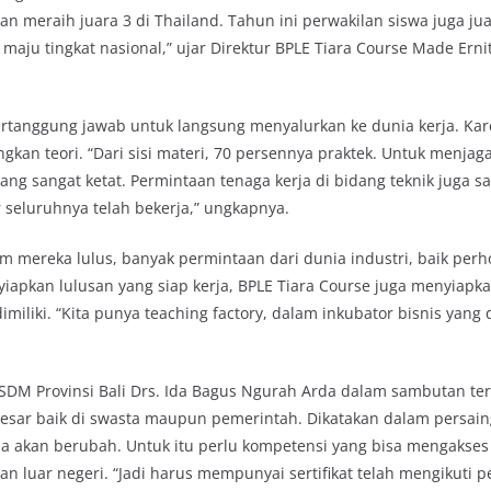
gan meraih juara 3 di Thailand. Tahun ini perwakilan siswa juga jua
 maju tingkat nasional,” ujar Direktur BPLE Tiara Course Made Erni
ertanggung jawab untuk langsung menyalurkan ke dunia kerja. Kar
kan teori. “Dari sisi materi, 70 persennya praktek. Untuk menjaga
g sangat ketat. Permintaan tenaga kerja di bidang teknik juga sa
r seluruhnya telah bekerja,” ungkapnya.
mereka lulus, banyak permintaan dari dunia industri, baik perh
nyiapkan lulusan yang siap kerja, BPLE Tiara Course juga menyiapk
iliki. “Kita punya teaching factory, dalam inkubator bisnis yang d
DM Provinsi Bali Drs. Ida Bagus Ngurah Arda dalam sambutan ter
esar baik di swasta maupun pemerintah. Dikatakan dalam persain
 akan berubah. Untuk itu perlu kompetensi yang bisa mengakses 
dan luar negeri. “Jadi harus mempunyai sertifikat telah mengikuti 