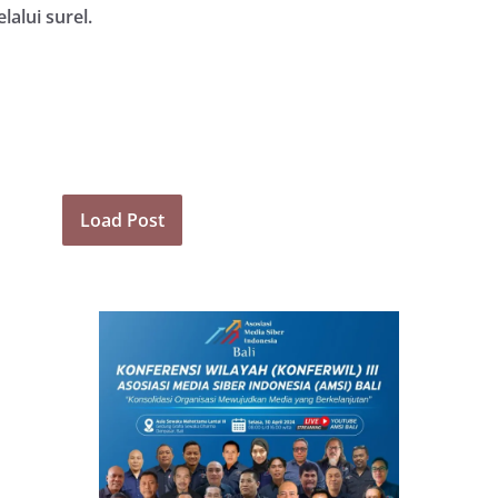
alui surel.
Load Post