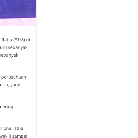
Rabu (31/8) di
hun) sebanyak
 sebanyak
i perusahaan
erja, yang
neering
asional. Dua
wakili sampai