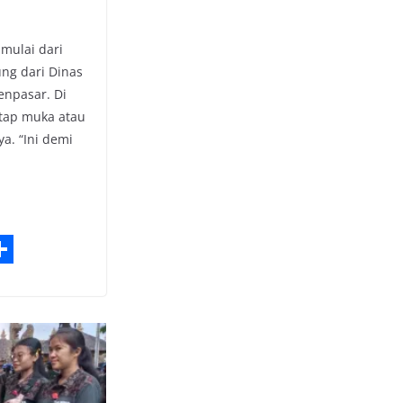
imulai dari
ng dari Dinas
enpasar. Di
atap muka atau
a. “Ini demi
S
h
a
e