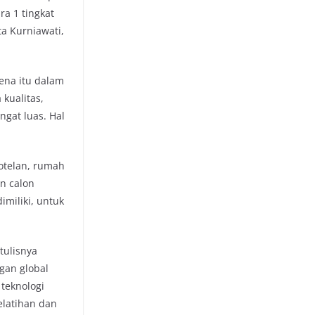
ra 1 tingkat
ta Kurniawati,
ena itu dalam
 kualitas,
ngat luas. Hal
otelan, rumah
an calon
imiliki, untuk
tulisnya
gan global
teknologi
pelatihan dan