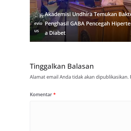
o
e
r
A
t
r
o
r
a
p
e
Akademisi Undhira Temukan Bakte
← Pr
k
m
p
s
Penghasil GABA Pencegah Hiperte
evio
t
us
a Diabet
Tinggalkan Balasan
Alamat email Anda tidak akan dipublikasikan.
Komentar
*