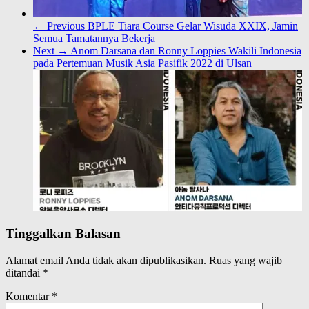
← Previous
BPLE Tiara Course Gelar Wisuda XXIX, Jamin
Semua Tamatannya Bekerja
Next →
Anom Darsana dan Ronny Loppies Wakili Indonesia
pada Pertemuan Musik Asia Pasifik 2022 di Ulsan
Tinggalkan Balasan
Alamat email Anda tidak akan dipublikasikan.
Ruas yang wajib
ditandai
*
Komentar
*