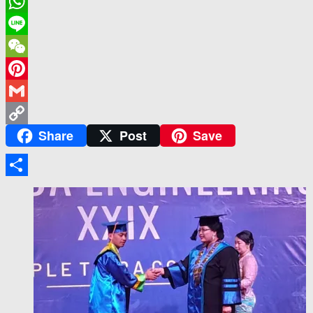
Telegram
WhatsApp
Line
WeChat
Pinterest
Gmail
Share
Post
Save
Copy
Link
Share