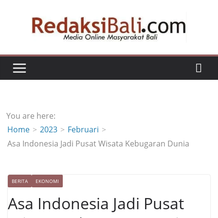
Skip
to
content
You are here:
Home
2023
Februari
Asa Indonesia Jadi Pusat Wisata Kebugaran Dunia
BERITA
EKONOMI
Asa Indonesia Jadi Pusat