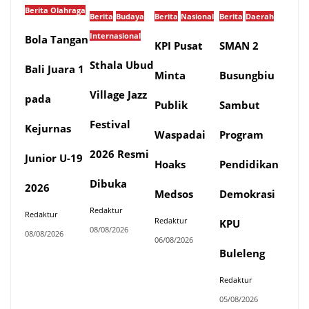
Berita Olahraga
Berita
Daerah
Berita
Budaya
Berita
Nasional
Internasional
Bola Tangan
SMAN 2
KPI Pusat
Sthala Ubud
Bali Juara 1
Busungbiu
Minta
Village Jazz
pada
Sambut
Publik
Festival
Kejurnas
Program
Waspadai
2026 Resmi
Junior U-19
Pendidikan
Hoaks
Dibuka
2026
Demokrasi
Medsos
Redaktur
Redaktur
Redaktur
KPU
08/08/2026
08/08/2026
06/08/2026
Buleleng
Redaktur
05/08/2026