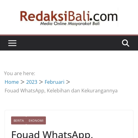
Skip
to
content
You are here:
Home
2023
Februari
Fouad WhatsApp, Kelebihan dan Kekurangannya
BERITA
EKONOMI
Fouad WhatsApp,