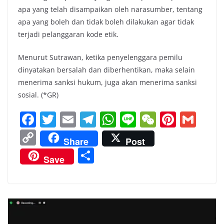
apa yang telah disampaikan oleh narasumber, tentang
apa yang boleh dan tidak boleh dilakukan agar tidak
terjadi pelanggaran kode etik.
Menurut Sutrawan, ketika penyelenggara pemilu
dinyatakan bersalah dan diberhentikan, maka selain
menerima sanksi hukum, juga akan menerima sanksi
sosial. (*GR)
F
T
E
T
W
Li
W
Pi
G
a
w
m
el
h
n
e
nt
m
C
Share
Post
c
itt
ai
e
at
e
C
er
ai
o
S
Save
e
er
l
gr
s
h
e
l
p
h
b
a
A
at
st
y
ar
o
m
p
Li
e
o
p
n