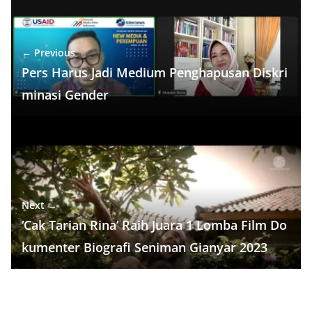
k
k
← Previous
Pers Harus Jadi Medium Penghapusan Diskri
minasi Gender
Next →
‘Cak Tarian Rina’ Raih Juara 1 Lomba Film Do
kumenter Biografi Seniman Gianyar 2023