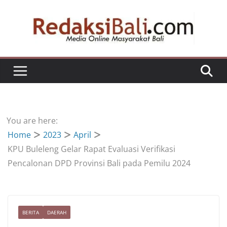
Skip
to
content
You are here:
Home
2023
April
KPU Buleleng Gelar Rapat Evaluasi Verifikasi
Pencalonan DPD Provinsi Bali pada Pemilu 2024
BERITA
DAERAH