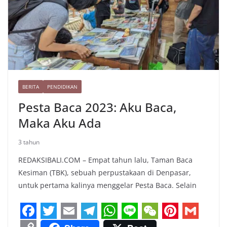
BERITA
PENDIDIKAN
Pesta Baca 2023: Aku Baca,
Maka Aku Ada
3 tahun
REDAKSIBALI.COM – Empat tahun lalu, Taman Baca
Kesiman (TBK), sebuah perpustakaan di Denpasar,
untuk pertama kalinya menggelar Pesta Baca. Selain
F
T
E
T
W
L
W
P
G