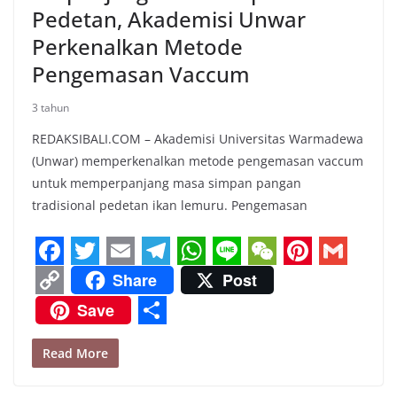
Pedetan, Akademisi Unwar
Perkenalkan Metode
Pengemasan Vaccum
3 tahun
REDAKSIBALI.COM – Akademisi Universitas Warmadewa
(Unwar) memperkenalkan metode pengemasan vaccum
untuk memperpanjang masa simpan pangan
tradisional pedetan ikan lemuru. Pengemasan
F
T
E
T
W
L
W
P
G
Share
Post
a
w
m
e
h
i
e
i
m
C
Save
c
i
a
l
a
n
C
n
a
o
S
e
t
i
e
t
e
h
t
i
Read More
p
h
b
t
l
g
s
a
e
l
y
a