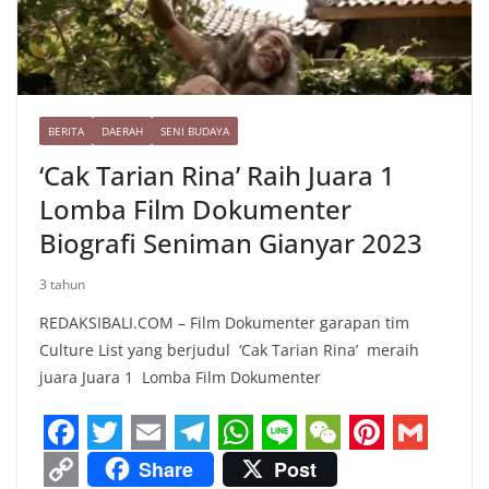
BERITA
DAERAH
SENI BUDAYA
‘Cak Tarian Rina’ Raih Juara 1
Lomba Film Dokumenter
Biografi Seniman Gianyar 2023
3 tahun
REDAKSIBALI.COM – Film Dokumenter garapan tim
Culture List yang berjudul ‘Cak Tarian Rina’ meraih
juara Juara 1 Lomba Film Dokumenter
F
T
E
T
W
L
W
P
G
Share
Post