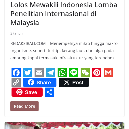
Lolos Mewakili Indonesia Lomba
Penelitian Internasional di
Malaysia
3 tahun
REDAKSIBALI.COM – Menempelnya mikro hingga makro
organisme, seperti teritip, kerang laut, dan alga pada
ambung kapal termasuk infrastruktur yang terendam
F
T
E
T
W
L
W
P
G
Share
Post
a
w
m
e
h
i
e
i
m
C
Save
c
i
a
l
a
n
C
n
a
o
S
e
t
i
e
t
e
h
t
i
Read More
p
h
b
t
l
g
s
a
e
l
y
a
o
e
r
A
t
r
L
r