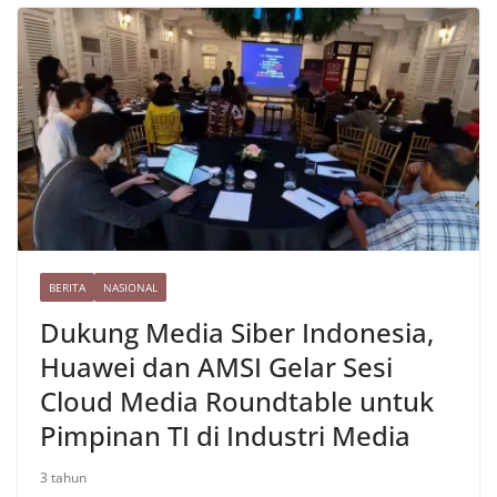
o
e
r
A
t
r
L
r
o
r
a
p
e
i
e
k
m
p
s
n
t
k
BERITA
NASIONAL
Dukung Media Siber Indonesia,
Huawei dan AMSI Gelar Sesi
Cloud Media Roundtable untuk
Pimpinan TI di Industri Media
3 tahun