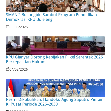
SMAN 2 Busungbiu Sambut Program Pendidikan
Demokrasi KPU Buleleng
05/08/2026
KPU Gianyar Dorong Kebijakan Pilkel Serentak 2026
Berkepastian Hukum
04/08/2026
Resmi Dikukuhkan, Handoko Agung Saputro Pimpin
KI Pusat Periode 2026–2030