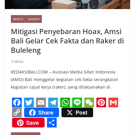
BERITA
DAERAH
Mitigasi Penyebaran Hoax, Amsi
Bali Gelar Cek Fakta dan Raker di
Buleleng
3 tahun
REDAKSIBALI.COM – Asosiasi Media Siber Indonesia
(AMSI) Bali menggelar kegiatan cek fakta serangkaian
kegiatan rapat kerja (raker), yang dilaksanakan di
F
T
E
T
W
L
W
P
G
Share
Post
a
w
m
e
h
i
e
i
m
C
Save
c
i
a
l
a
n
C
n
a
o
S