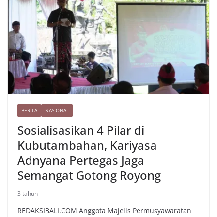
o
r
a
p
e
i
e
k
m
p
s
n
t
k
BERITA
NASIONAL
Sosialisasikan 4 Pilar di
Kubutambahan, Kariyasa
Adnyana Pertegas Jaga
Semangat Gotong Royong
3 tahun
REDAKSIBALI.COM Anggota Majelis Permusyawaratan