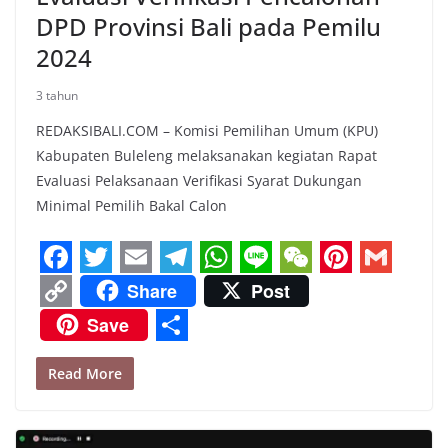
DPD Provinsi Bali pada Pemilu
2024
3 tahun
REDAKSIBALI.COM – Komisi Pemilihan Umum (KPU)
Kabupaten Buleleng melaksanakan kegiatan Rapat
Evaluasi Pelaksanaan Verifikasi Syarat Dukungan
Minimal Pemilih Bakal Calon
F
T
E
T
W
L
W
P
G
Share
Post
a
w
m
e
h
i
e
i
m
C
Save
c
i
a
l
a
n
C
n
a
o
S
e
t
i
e
t
e
h
t
i
Read More
p
h
b
t
l
g
s
a
e
l
y
a