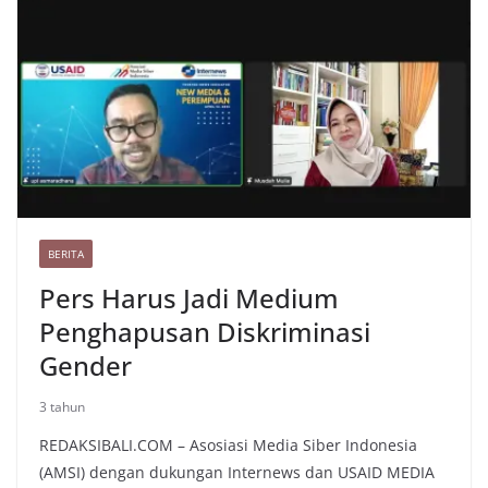
o
e
r
A
t
r
L
r
o
r
a
p
e
i
e
k
m
p
s
n
t
k
BERITA
Pers Harus Jadi Medium
Penghapusan Diskriminasi
Gender
3 tahun
REDAKSIBALI.COM – Asosiasi Media Siber Indonesia
(AMSI) dengan dukungan Internews dan USAID MEDIA