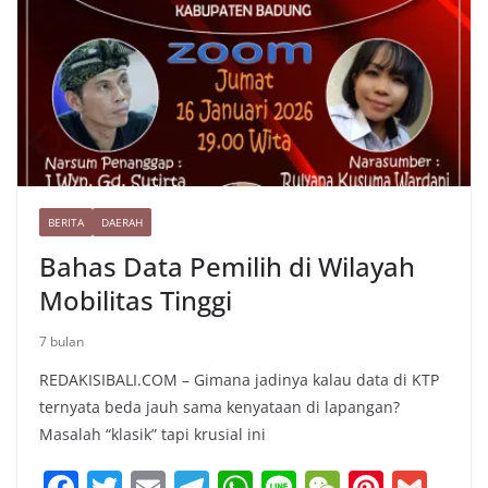
BERITA
DAERAH
Bahas Data Pemilih di Wilayah
Mobilitas Tinggi
7 bulan
REDAKISIBALI.COM – Gimana jadinya kalau data di KTP
ternyata beda jauh sama kenyataan di lapangan?
Masalah “klasik” tapi krusial ini
F
T
E
T
W
Li
W
Pi
G