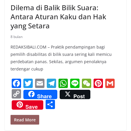
Dilema di Balik Bilik Suara:
Antara Aturan Kaku dan Hak
yang Setara
8 bulan
REDAKSIBALI.COM – Praktik pendampingan bagi
pemilih disabilitas di bilik suara sering kali memicu
perdebatan panas. Sekilas, argumen penolaknya
terdengar cukup
F
T
E
T
W
Li
W
Pi
G
a
w
m
el
h
n
e
nt
m
C
Share
Post
c
itt
ai
e
at
e
C
er
ai
o
S
Save
e
er
l
gr
s
h
e
l
p
h
b
a
A
at
st
y
ar
Read More
o
m
p