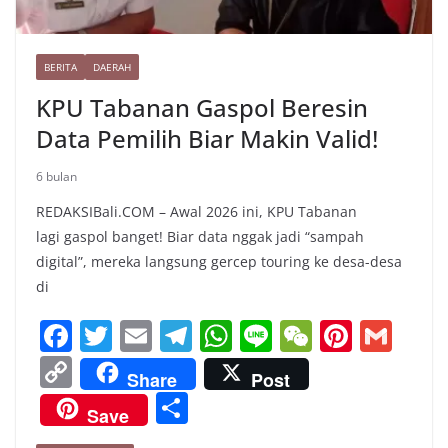
BERITA
DAERAH
KPU Tabanan Gaspol Beresin
Data Pemilih Biar Makin Valid!
6 bulan
REDAKSIBali.COM – Awal 2026 ini, KPU Tabanan
lagi gaspol banget! Biar data nggak jadi “sampah
digital”, mereka langsung gercep touring ke desa-desa
di
F
T
E
T
W
Li
W
Pi
G
a
w
m
el
h
n
e
nt
m
C
Share
Post
c
itt
ai
e
at
e
C
er
ai
o
S
Save
e
er
l
gr
s
h
e
l
p
h