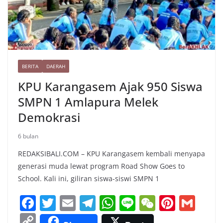
BERITA
DAERAH
KPU Karangasem Ajak 950 Siswa
SMPN 1 Amlapura Melek
Demokrasi
6 bulan
REDAKSIBALI.COM – KPU Karangasem kembali menyapa
generasi muda lewat program Road Show Goes to
School. Kali ini, giliran siswa-siswi SMPN 1
F
T
E
T
W
Li
W
Pi
G
a
w
m
el
h
n
e
nt
m
C