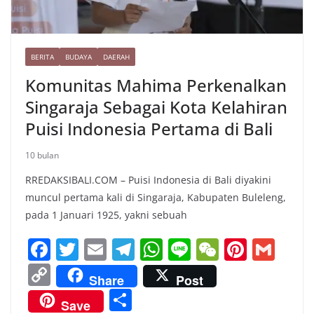
BERITA
BUDAYA
DAERAH
Komunitas Mahima Perkenalkan
Singaraja Sebagai Kota Kelahiran
Puisi Indonesia Pertama di Bali
10 bulan
RREDAKSIBALI.COM – Puisi Indonesia di Bali diyakini
muncul pertama kali di Singaraja, Kabupaten Buleleng,
pada 1 Januari 1925, yakni sebuah
F
T
E
T
W
Li
W
Pi
G
a
w
m
el
h
n
e
nt
m
C
Share
Post
c
itt
ai
e
at
e
C
er
ai
o
S
Save