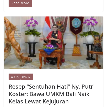
b
a
A
at
st
y
ar
Read More
o
m
p
Li
e
o
p
n
k
k
BERITA
DAERAH
Resep “Sentuhan Hati” Ny. Putri
Koster: Bawa UMKM Bali Naik
Kelas Lewat Kejujuran