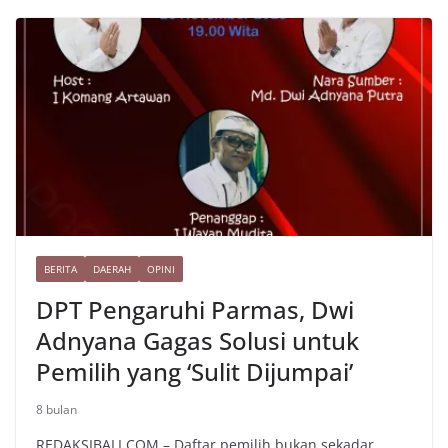
Li
e
o
p
n
k
k
BERITA
DAERAH
OPINI
DPT Pengaruhi Parmas, Dwi
Adnyana Gagas Solusi untuk
Pemilih yang ‘Sulit Dijumpai’
8 bulan
REDAKSIBALI.COM – Daftar pemilih bukan sekadar