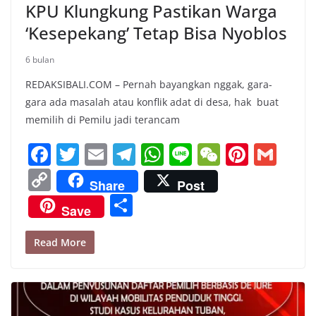
KPU Klungkung Pastikan Warga
‘Kesepekang’ Tetap Bisa Nyoblos
6 bulan
REDAKSIBALI.COM – Pernah bayangkan nggak, gara-
gara ada masalah atau konflik adat di desa, hak buat
memilih di Pemilu jadi terancam
F
T
E
T
W
Li
W
Pi
G
a
w
m
el
h
n
e
nt
m
C
Share
Post
c
itt
ai
e
at
e
C
er
ai
o
S
Save
e
er
l
gr
s
h
e
l
p
h
b
a
A
at
st
y
ar
Read More
o
m
p
Li
e
o
p
n
k
k