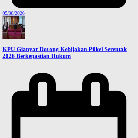
05/08/2026
KPU Gianyar Dorong Kebijakan Pilkel Serentak
2026 Berkepastian Hukum