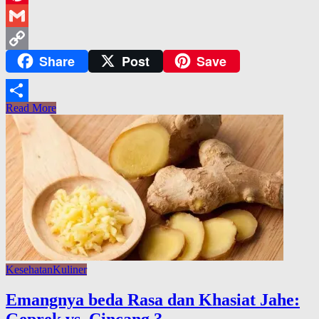
Pinterest
Gmail
Share
Post
Save
Copy
Link
Read More
Share
Kesehatan
Kuliner
Emangnya beda Rasa dan Khasiat Jahe: