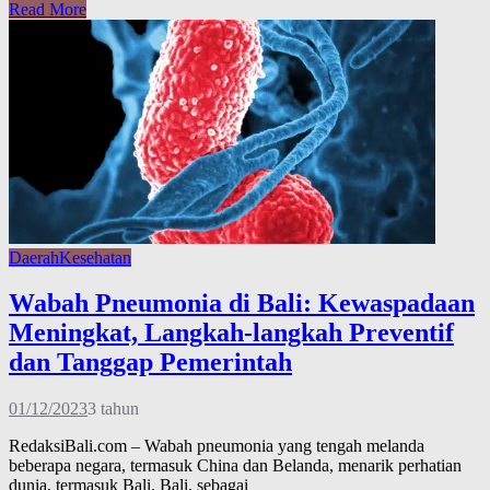
Read More
Share
Daerah
Kesehatan
Wabah Pneumonia di Bali: Kewaspadaan
Meningkat, Langkah-langkah Preventif
dan Tanggap Pemerintah
01/12/2023
3 tahun
RedaksiBali.com – Wabah pneumonia yang tengah melanda
beberapa negara, termasuk China dan Belanda, menarik perhatian
dunia, termasuk Bali. Bali, sebagai