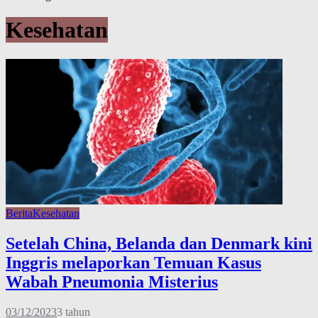
Kesehatan
Berita
Kesehatan
Setelah China, Belanda dan Denmark kini
Inggris melaporkan Temuan Kasus
Wabah Pneumonia Misterius
03/12/2023
3 tahun