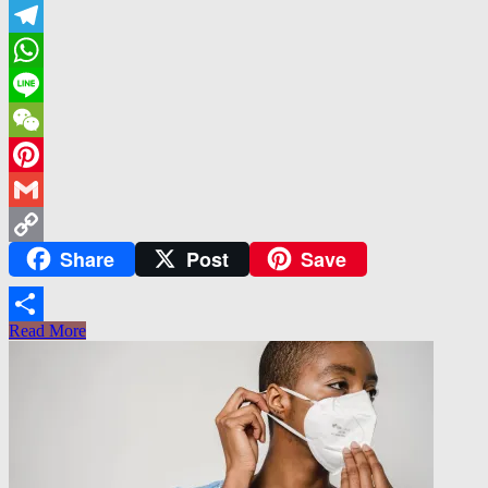
Email
Telegram
WhatsApp
Line
WeChat
Pinterest
Gmail
Share
Post
Save
Copy
Link
Read More
Share