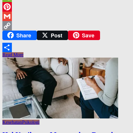
WeChat
Pinterest
Gmail
Share
Post
Save
Copy
Link
Read More
Share
Kesehatan
Psikologi