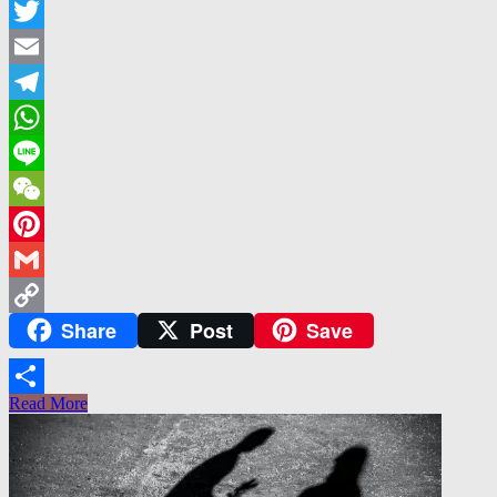
Facebook
Twitter
Email
Telegram
WhatsApp
Line
WeChat
Pinterest
Gmail
Share
Post
Save
Copy
Link
Read More
Share