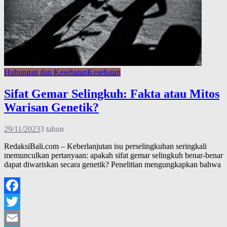
Hubungan dan Kesehatan
Kesehatan
Sifat Gemar Selingkuh: Fakta atau Mitos
Warisan Genetik?
29/11/2023
3 tahun
RedaksiBali.com – Keberlanjutan isu perselingkuhan seringkali
memunculkan pertanyaan: apakah sifat gemar selingkuh benar-benar
dapat diwariskan secara genetik? Penelitian mengungkapkan bahwa
Facebook
Twitter