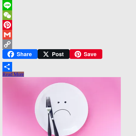
WhatsApp
Line
WeChat
Pinterest
Gmail
Share
Post
Save
Copy
Link
Read More
Share