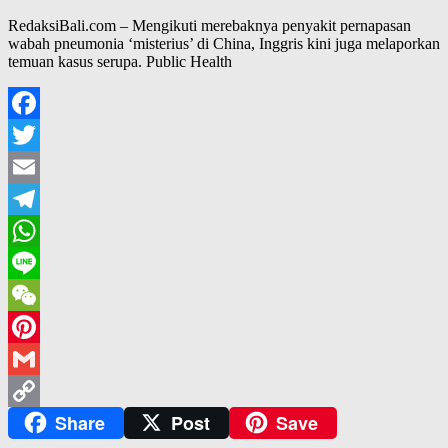
RedaksiBali.com – Mengikuti merebaknya penyakit pernapasan
wabah pneumonia ‘misterius’ di China, Inggris kini juga melaporkan
temuan kasus serupa. Public Health
Facebook
Twitter
Email
Telegram
WhatsApp
Line
WeChat
Pinterest
Gmail
Share
Post
Save
Copy