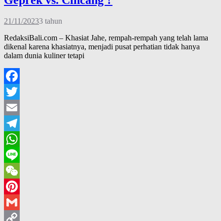
Geprek vs. Cincang ?
21/11/2023
3 tahun
RedaksiBali.com – Khasiat Jahe, rempah-rempah yang telah lama
dikenal karena khasiatnya, menjadi pusat perhatian tidak hanya
dalam dunia kuliner tetapi
Facebook
Twitter
Email
Telegram
WhatsApp
Line
WeChat
Pinterest
Gmail