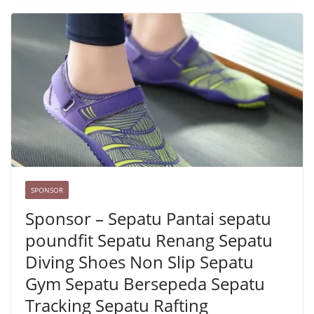
e
L
a
s
i
r
t
n
e
k
SPONSOR
Sponsor – Sepatu Pantai sepatu
poundfit Sepatu Renang Sepatu
Diving Shoes Non Slip Sepatu
Gym Sepatu Bersepeda Sepatu
Tracking Sepatu Rafting