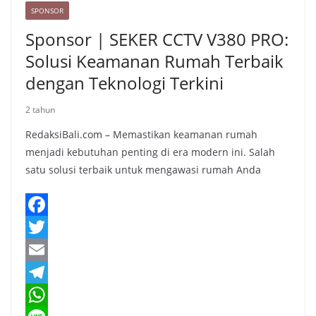
SPONSOR
Sponsor | SEKER CCTV V380 PRO:
Solusi Keamanan Rumah Terbaik
dengan Teknologi Terkini
2 tahun
RedaksiBali.com – Memastikan keamanan rumah
menjadi kebutuhan penting di era modern ini. Salah
satu solusi terbaik untuk mengawasi rumah Anda
F
a
T
c
w
E
e
i
m
T