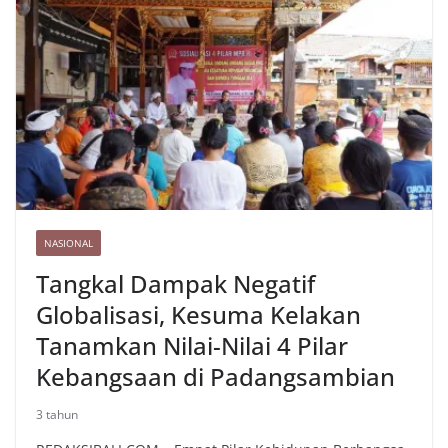
o
e
r
A
t
r
L
r
o
r
a
p
e
i
e
k
m
p
s
n
t
k
NASIONAL
Tangkal Dampak Negatif
Globalisasi, Kesuma Kelakan
Tanamkan Nilai-Nilai 4 Pilar
Kebangsaan di Padangsambian
3 tahun