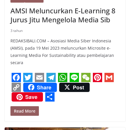
AMSI Meluncurkan E-Learning 8
Jurus Jitu Mengelola Media Sib
3 tahun
REDAKSIBALI.COM – Asosiasi Media Siber Indonesia
(AMSI), pada 19 Mei 2023 meluncurkan Microsite e-
Learning Media For Sustainability atau pembelajaran
secara
F
T
E
T
W
L
W
P
G
Share
Post
a
w
m
e
h
i
e
i
m
C
Save
c
i
a
l
a
n
C
n
a
o
S
e
t
i
e
t
e
h
t
i
Read More
p
h
b
t
l
g
s
a
e
l
y
a