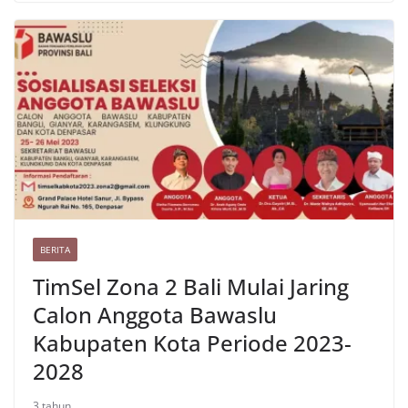
b
t
l
g
s
a
e
l
y
a
o
e
r
A
t
r
L
r
o
r
a
p
e
i
e
k
m
p
s
n
t
k
BERITA
TimSel Zona 2 Bali Mulai Jaring
Calon Anggota Bawaslu
Kabupaten Kota Periode 2023-
2028
3 tahun