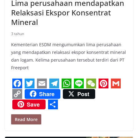
Lima perusahaan mendapatkan
Relaksasi Ekspor Konsentrat
Mineral
3 tahun
Kementerian ESDM mengumumkan lima perusahaan
yang mendapatkan relaksasi ekspor konsentrat mineral
dan logam. Kelima perusahaan tersebut terdiri dari PT
Freeport
F
T
E
T
W
L
W
P
G
Share
Post
a
w
m
e
h
i
e
i
m
C
Save
c
i
a
l
a
n
C
n
a
o
S
e
t
i
e
t
e
h
t
i
Read More
p
h
b
t
l
g
s
a
e
l
y
a