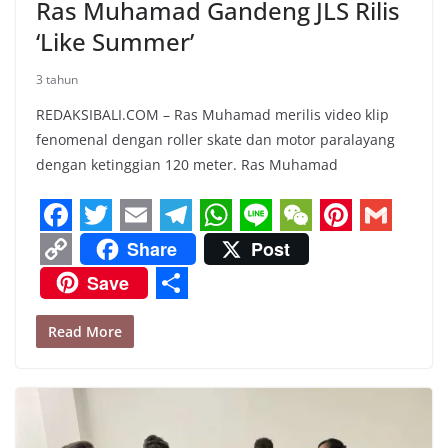
Ras Muhamad Gandeng JLS Rilis
‘Like Summer’
3 tahun
REDAKSIBALI.COM – Ras Muhamad merilis video klip
fenomenal dengan roller skate dan motor paralayang
dengan ketinggian 120 meter. Ras Muhamad
F
T
E
T
W
L
W
P
G
Share
Post
a
w
m
e
h
i
e
i
m
C
Save
c
i
a
l
a
n
C
n
a
o
S
e
t
i
e
t
e
h
t
i
Read More
p
h
b
t
l
g
s
a
e
l
y
a
o
e
r
A
t
r
L
r
o
r
a
p
e
i
e