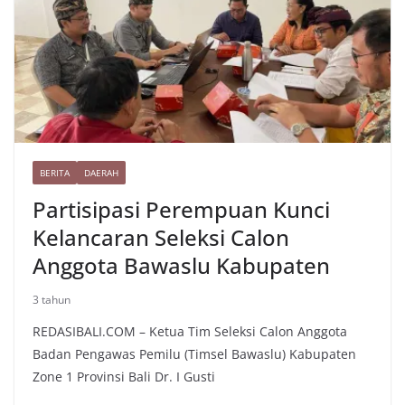
k
m
p
s
n
t
k
BERITA
DAERAH
Partisipasi Perempuan Kunci
Kelancaran Seleksi Calon
Anggota Bawaslu Kabupaten
3 tahun
REDASIBALI.COM – Ketua Tim Seleksi Calon Anggota
Badan Pengawas Pemilu (Timsel Bawaslu) Kabupaten
Zone 1 Provinsi Bali Dr. I Gusti