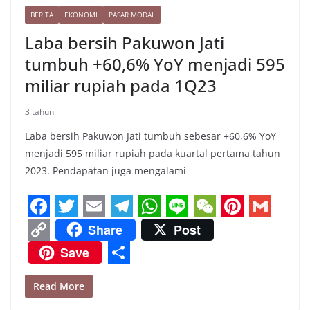
BERITA
EKONOMI
PASAR MODAL
Laba bersih Pakuwon Jati
tumbuh +60,6% YoY menjadi 595
miliar rupiah pada 1Q23
3 tahun
Laba bersih Pakuwon Jati tumbuh sebesar +60,6% YoY
menjadi 595 miliar rupiah pada kuartal pertama tahun
2023. Pendapatan juga mengalami
F
T
E
T
W
L
W
P
G
Share
Post
a
w
m
e
h
i
e
i
m
C
Save
c
i
a
l
a
n
C
n
a
o
S
e
t
i
e
t
e
h
t
i
Read More
p
h