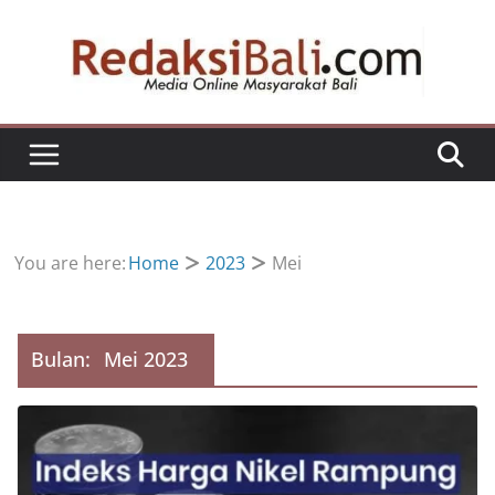
Skip
to
content
You are here:
Home
2023
Mei
Bulan:
Mei 2023