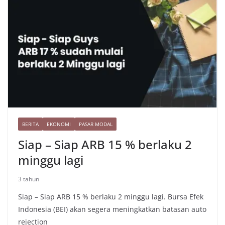
o
e
r
A
t
r
L
r
o
r
a
p
e
i
e
k
m
p
s
n
t
k
BERITA
EKONOMI
PASAR MODAL
Siap – Siap ARB 15 % berlaku 2
minggu lagi
3 tahun
Siap – Siap ARB 15 % berlaku 2 minggu lagi. Bursa Efek
Indonesia (BEI) akan segera meningkatkan batasan auto
rejection