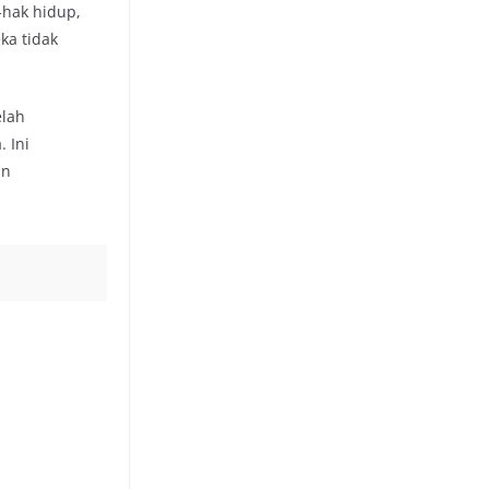
-hak hidup,
ka tidak
elah
 Ini
an