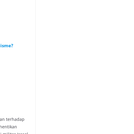
tisme?
l
san terhadap
hentikan