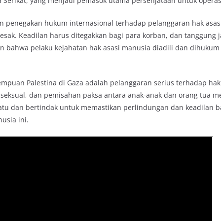
ka Serikat, yang menjadi pemasok utama persenjataan untuk operasi 
dan penegakan hukum internasional terhadap pelanggaran hak asa
desak. Keadilan harus ditegakkan bagi para korban, dan tanggung 
an bahwa pelaku kejahatan hak asasi manusia diadili dan dihukum
empuan Palestina di Gaza adalah pelanggaran serius terhadap hak
 seksual, dan pemisahan paksa antara anak-anak dan orang tua m
satu dan bertindak untuk memastikan perlindungan dan keadilan 
usia ini.