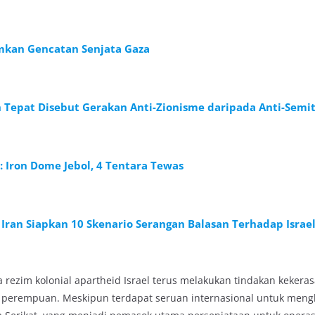
umkan Gencatan Senjata Gaza
Tepat Disebut Gerakan Anti-Zionisme daripada Anti-Semi
l: Iron Dome Jebol, 4 Tentara Tewas
ran Siapkan 10 Skenario Serangan Balasan Terhadap Israe
a rezim kolonial apartheid Israel terus melakukan tindakan kekera
ak perempuan. Meskipun terdapat seruan internasional untuk meng