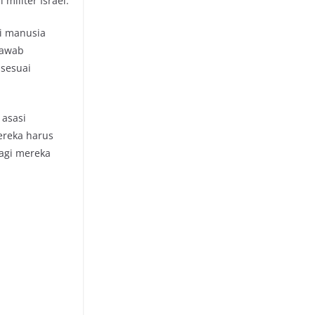
militer Israel.
si manusia
jawab
 sesuai
 asasi
ereka harus
bagi mereka