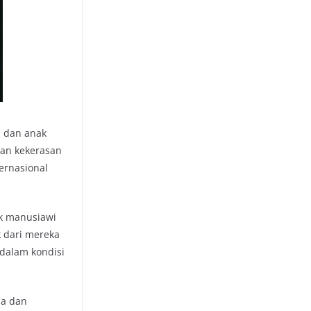
a dan anak
an kekerasan
ernasional
k manusiawi
k dari mereka
 dalam kondisi
ia dan