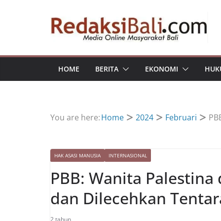
Skip
to
content
HOME
BERITA
EKONOMI
HUK
You are here:
Home
2024
Februari
PBB
HAK ASASI MANUSIA
INTERNASIONAL
PBB: Wanita Palestina 
dan Dilecehkan Tentara
2 tahun